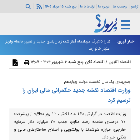
آرشیو
برچسب ها
درباره ما
ارتباط با ما
پنج شنبه 15 مرداد 1405
ه هرمز ادامه
اخبار فوری:
شارژ کالابرگ مردادماه آغاز شد؛ زمان‌بندی جدید و تغییر فاصله واریز
ان
اعتبار خانوارها
ا
اقتصاد آنلاین
/
اقتصاد کلان
پنج شنبه 6 شهریور 1404 - 13:07
جمع‌بندی یک‌سال نخست دولت چهاردهم
وزارت اقتصاد نقشه جدید حکمرانی مالی ایران را
ترسیم کرد
وزارت اقتصاد در گزارش «۱۲ ماه تلاش، ۱۲ روز دفاع» از پیشرفت
۷۰ درصدی سامانه رصد منابع، جذب ۲۰ میلیارد دلار سرمایه
خارجی، مبارزه هوشمند با پولشویی و اصلاح ساختارهای مالی و
بانکی خبر داد.