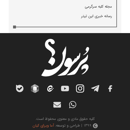
مجله كلبه سرگرمی
رسانه خبری این تیتر
کلیه حقوق مادی و معنوی محفوظ است.
1399 | طراحی و توسعه:
آما ویرای کیان