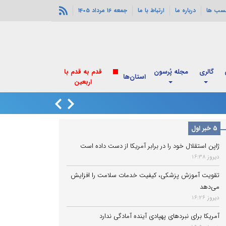
سب ها
درباره ما
ارتباط با ما
جمعه 16 مرداد 1405
گالری
مجله پُرسون
قدم به قدم با
استان‌ها
اربعین
شارژ کالابرگ مردادم
5 خبر اول
ژاپن استقلال خود را در برابر آمریکا از دست داده است
دیروز 16:38
تقویت آموزش پزشکی، کیفیت خدمات سلامت را افزایش
می‌دهد
دیروز 16:26
آمریکا برای نبردهای پهپادی آینده آمادگی ندارد