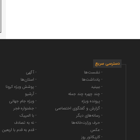
دسترسی سریع
- نشست‌ها
- آگهی
- یادداشت‌ها
- استان‌ها
- ببینید
- پوشش ویژه کرونا
- چند چهره چند جمله
- آرشیو
- پرونده ویژه
- ویژه جام جهانی
- گزارش و گفتگوی اختصاصی
- جشنواره فجر
- رسانه‌های دیگر
- با المپیک
- حرف وزارت‌خانه‌ها
- نه به تصادف
- عکس
- قدم به قدم با اربعین
- کاریکاتور روز