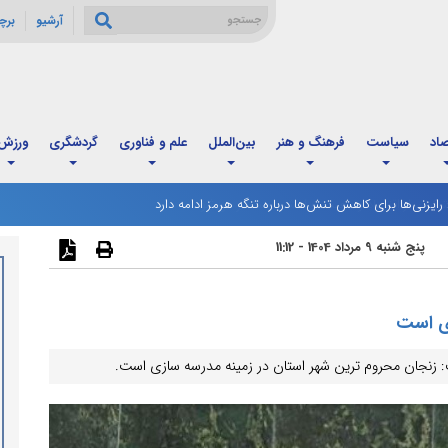
آرشیو
برچ
صاد
سیاست
فرهنگ و هنر
بین‌الملل
علم و فناوری
گردشگری
ورزش
: رایزنی‌ها برای کاهش تنش‌ها درباره تنگه هرمز ادامه دارد
پنج شنبه 9 مرداد 1404 - 11:12
ی است
 زنجان محروم ترین شهر استان در زمینه مدرسه سازی است.