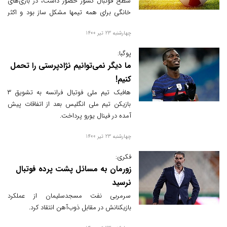
سطح فوتبال کشور حضور داشت، در بازی‌های
خانگی برای همه تیمها مشکل ساز بود و اکثر
تیمهای قدرتمند و معروف کشور در ورزشگاه
چهارشنبه 23 تیر 1400
پوریای ولی تالش مغلوب و یا برابر این تیم به
نتیجه مساوی دست می یافتند، در رقابت های
پوگبا:
لیگ دسته اول نتوانست آن صلابت و اقتدار
ما دیگر نمی‌توانیم نژادپرستی را تحمل
خود را تکرار کند و در آخرین دیدار خانگی خود
کنیم!
مغلوب و از این لیگ خداحافظی کرد.
هافبک تیم ملی فوتبال فرانسه به تشویق ۳
بازیکن تیم ملی انگلیس بعد از اتفاقات پیش
آمده در فینال یورو پرداخت.
چهارشنبه 23 تیر 1400
فکری:
زورمان به مسائل پشت پرده فوتبال
نرسید
سرمربی نفت مسجدسلیمان از عملکرد
بازیکنانش در مقابل ذوب‌آهن انتقاد کرد.