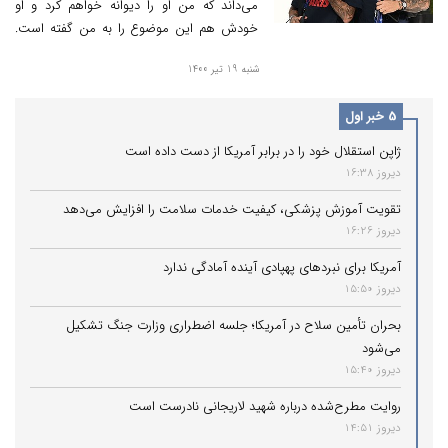
می‌داند که من او را دیوانه خواهم کرد و او
خودش هم این موضوع را به من گفته است.
نیمار همچنین به من گفت که اگر لازم باشد، در
شنبه 19 تیر 1400
کل بازی با تو می‌جنگم.
5 خبر اول
ژاپن استقلال خود را در برابر آمریکا از دست داده است
دیروز 16:38
تقویت آموزش پزشکی، کیفیت خدمات سلامت را افزایش می‌دهد
دیروز 16:26
آمریکا برای نبردهای پهپادی آینده آمادگی ندارد
دیروز 15:50
بحران تأمین سلاح در آمریکا؛ جلسه اضطراری وزارت جنگ تشکیل
می‌شود
دیروز 15:40
روایت مطرح‌شده درباره شهید لاریجانی نادرست است
دیروز 14:51