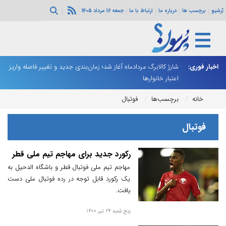
آرشیو
برچسب ها
درباره ما
ارتباط با ما
جمعه 16 مرداد 1405
ه هرمز ادامه
اخبار فوری:
شارژ کالابرگ مردادماه آغاز شد؛ زمان‌بندی جدید و تغییر فاصله واریز
ان
اعتبار خانوارها
ا
خانه
برچسب‌ها
فوتبال
فوتبال
رکورد جدید برای مهاجم تیم ملی قطر
مهاجم تیم ملی فوتبال قطر و باشگاه الدحیل به
یک رکورد قابل توجه در رده فوتبال ملی دست
یافت.
پنج شنبه 24 تیر 1400