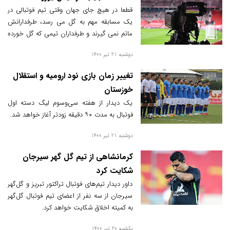
قطعا در هیچ جای جهان وقتی تیم فوتبالی در
یک مسابقه مهم به گل می رسد، طرفدارانش
ماتم نمی گیرند و طرفداران تیمی که گل خورده
هم شادی نمی کنند. اما این اتفاق در تلویزیون
دوشنبه 21 تیر 1400
ایران می افتد.
تغییر زمان بازی نود ارومیه و استقلال
خوزستان
یک دیدار از هفته سی‌وسوم لیگ دسته اول
فوتبال به مدت ۹۰ دقیقه زودتر آغاز خواهد شد.
دوشنبه 21 تیر 1400
کرمانشاهی از تیم گل گهر سیرجان
شکایت کرد
داور دیدار تیم‌های فوتبال تراکتور تبریز و گل‌گهر
سیرجان از سه نفر از اعضای تیم فوتبال گل‌گهر
به کمیته اخلاق شکایت خواهد کرد.
یکشنبه 20 تیر 1400