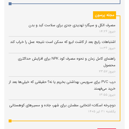
مجله پرسون
مصرف الکل و سیگار؛ تهدیدی جدی برای سلامت کبد و بدن
دیروز 14:26
اشتباهات رایج بعد از کاشت ابرو که ممکن است نتیجه عمل را خراب کند
دیروز 10:36
راهنمای کامل زمان و نحوه مصرف کود NPK برای افزایش حداکثری
محصول
دیروز 23:57
درب PVC برای سرویس بهداشتی بخریم یا نه؟ حقیقتی که خیلی‌ها بعد از
خرید می‌فهمند
دیروز 13:55
دوچرخه اسکات؛ انتخابی مطمئن برای شهر، جاده و مسیرهای کوهستانی
یکشنبه 21 تیر 1405