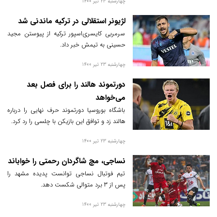
چهارشنبه 23 تیر 1400
لژیونر استقلالی در ترکیه ماندنی شد
سرمربی کایسری‌اسپور ترکیه از پیوستن مجید
حسینی به تیمش خبر داد.
چهارشنبه 23 تیر 1400
دورتموند هالند را برای فصل بعد
می‌خواهد
باشگاه بوروسیا دورتموند حرف نهایی را درباره
هالند زد و توافق این بازیکن با چلسی را رد کرد.
چهارشنبه 23 تیر 1400
نساجی، مچ شاگردان رحمتی را خواباند
تیم فوتبال نساجی توانست پدیده مشهد را
پس از ۳ برد متوالی شکست دهد.
چهارشنبه 23 تیر 1400