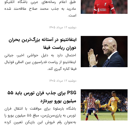
طبق اعلام رسانه‌های عربی باشگاه اتلتیکو
مادرید به جذب محمد صلاح علاقه‌مند شده
است.
دوشنبه 12 مرداد 1405
اینفانتینو در آستانه بزرگ‌ترین بحران
دوران ریاست فیفا
احتمال دارد به دلیل حواشی اخیر، جیانی
اینفانتینو از ریاست فدراسیون بین المللی فوتبال
فیفا کناره گیری کند.
دوشنبه 12 مرداد 1405
PSG برای جذب فران تورس باید ۵۵
میلیون یورو بپردازد
باشگاه بارسلونا برای موافقت با انتقال فران
تورس به پاری‌سن‌ژرمن، مبلغ ۵۵ میلیون یورو را
به‌عنوان رقم فروش این بازیکن تعیین کرده
است.