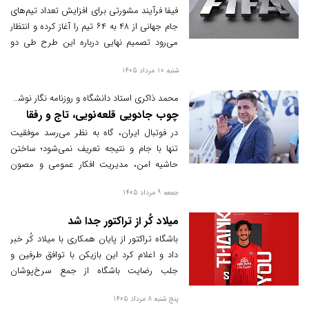
فیفا فرآیند مشورتی برای افزایش تعداد تیم‌های
جام جهانی از ۴۸ به ۶۴ تیم را آغاز کرده و انتظار
می‌رود تصمیم نهایی درباره این طرح طی دو
هفته آینده اتخاذ شود.
شنبه 10 مرداد 1405
محمد ذاکری استاد دانشگاه و روزنامه نگار نوشت:
چوب جادویی قلعه‌نویی، تاج و رفقا
در فوتبال ایران، گاه به نظر می‌رسد موفقیت
تنها با جام و نتیجه تعریف نمی‌شود؛ ساختن
حاشیه امن، مدیریت افکار عمومی و مصون
ماندن از نقد نیز به بخشی از معادله تبدیل شده
جمعه 9 مرداد 1405
است. این یادداشت تلاشی است برای واکاوی
همین پدیده، از مهدی تاج تا امیر قلعه‌نویی.
میلاد کُر از تراکتور جدا شد
باشگاه تراکتور از پایان همکاری با میلاد کُر خبر
داد و اعلام کرد این بازیکن با توافق طرفین و
جلب رضایت باشگاه از جمع سرخ‌پوشان
تبریزی جدا شده است.
پنج شنبه 8 مرداد 1405