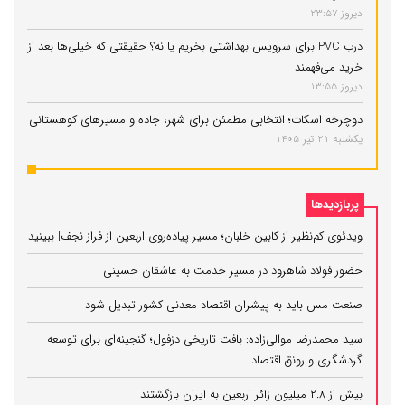
دیروز 23:57
درب PVC برای سرویس بهداشتی بخریم یا نه؟ حقیقتی که خیلی‌ها بعد از
خرید می‌فهمند
دیروز 13:55
دوچرخه اسکات؛ انتخابی مطمئن برای شهر، جاده و مسیرهای کوهستانی
یکشنبه 21 تیر 1405
پربازدیدها
ویدئوی کم‌نظیر از کابین خلبان؛ مسیر پیاده‌روی اربعین از فراز نجف| ببینید
حضور فولاد شاهرود در مسیر خدمت به عاشقان حسینی
صنعت مس باید به پیشران اقتصاد معدنی کشور تبدیل شود
سید محمدرضا موالی‌زاده: بافت تاریخی دزفول؛ گنجینه‌ای برای توسعه
گردشگری و رونق اقتصاد
بیش از ۲.۸ میلیون زائر اربعین به ایران بازگشتند