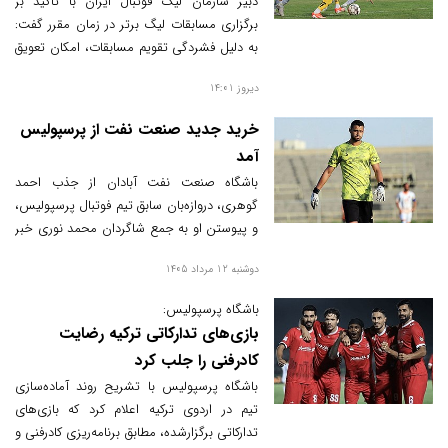
دبیر سازمان لیگ فوتبال ایران با تأکید بر
برگزاری مسابقات لیگ برتر در زمان مقرر گفت:
به دلیل فشردگی تقویم مسابقات، امکان تعویق
لیگ وجود ندارد و برای جام حذفی با
دیروز 14:01
چالش‌هایی مواجه هستیم.
خرید جدید صنعت نفت از پرسپولیس
آمد
باشگاه صنعت نفت آبادان از جذب احمد
گوهری، دروازه‌بان سابق تیم فوتبال پرسپولیس،
و پیوستن او به جمع شاگردان محمد نوری خبر
داد.
دوشنبه 12 مرداد 1405
باشگاه پرسپولیس:
بازی‌های تدارکاتی ترکیه رضایت
کادرفنی را جلب کرد
باشگاه پرسپولیس با تشریح روند آماده‌سازی
تیم در اردوی ترکیه اعلام کرد که بازی‌های
تدارکاتی برگزارشده، مطابق برنامه‌ریزی کادرفنی و