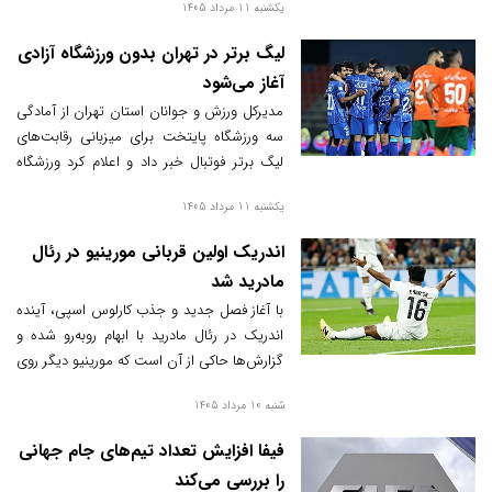
یکشنبه 11 مرداد 1405
لیگ برتر در تهران بدون ورزشگاه آزادی
آغاز می‌شود
مدیرکل ورزش و جوانان استان تهران از آمادگی
سه ورزشگاه پایتخت برای میزبانی رقابت‌های
لیگ برتر فوتبال خبر داد و اعلام کرد ورزشگاه
آزادی در آغاز فصل جدید در فهرست میزبانان
یکشنبه 11 مرداد 1405
قرار ندارد.
اندریک اولین قربانی مورینیو در رئال
مادرید شد
با آغاز فصل جدید و جذب کارلوس اسپی، آینده
اندریک در رئال مادرید با ابهام روبه‌رو شده و
گزارش‌ها حاکی از آن است که مورینیو دیگر روی
این مهاجم جوان به عنوان گزینه اصلی حساب
شنبه 10 مرداد 1405
نمی‌کند.
فیفا افزایش تعداد تیم‌های جام جهانی
را بررسی می‌کند