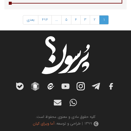
1
2
3
4
5
...
494
بعدی
کلیه حقوق مادی و معنوی محفوظ است.
1399 | طراحی و توسعه:
آما ویرای کیان