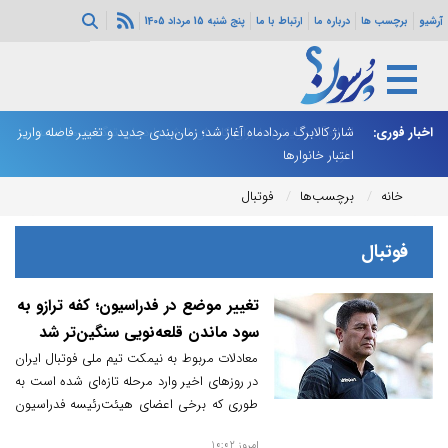
آرشیو
برچسب ها
درباره ما
ارتباط با ما
پنج شنبه 15 مرداد 1405
ه هرمز ادامه
اخبار فوری:
شارژ کالابرگ مردادماه آغاز شد؛ زمان‌بندی جدید و تغییر فاصله واریز
ان
اعتبار خانوارها
ا
خانه
برچسب‌ها
فوتبال
فوتبال
تغییر موضع در فدراسیون؛ کفه ترازو به
سود ماندن قلعه‌نویی سنگین‌تر شد
معادلات مربوط به نیمکت تیم ملی فوتبال ایران
در روزهای اخیر وارد مرحله تازه‌ای شده است به
طوری که برخی اعضای هیئت‌رئیسه فدراسیون
فوتبال که تا چندی پیش در زمره مخالفان ادامه
امروز 10:02