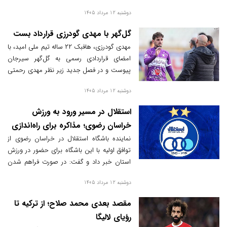
در راستای اهداف تاکتیکی تیم بوده است.
دوشنبه 12 مرداد 1405
گل‌گهر با مهدی گودرزی قرارداد بست
مهدی گودرزی، هافبک ۲۲ ساله تیم ملی امید، با
امضای قراردادی رسمی به گل‌گهر سیرجان
پیوست و در فصل جدید زیر نظر مهدی رحمتی
به میدان خواهد رفت.
دوشنبه 12 مرداد 1405
استقلال در مسیر ورود به ورزش
خراسان رضوی؛ مذاکره برای راه‌اندازی
۶ تیم لیگ برتری
نماینده باشگاه استقلال در خراسان رضوی از
توافق اولیه با این باشگاه برای حضور در ورزش
استان خبر داد و گفت: در صورت فراهم شدن
زیرساخت‌ها و تأمین بخشی از هزینه‌ها، ۶ رشته
دوشنبه 12 مرداد 1405
ورزشی با نام باشگاه استقلال در خراسان رضوی
فعالیت خود را در لیگ‌های برتر آغاز خواهند کرد.
مقصد بعدی محمد صلاح؛ از ترکیه تا
رؤیای لالیگا