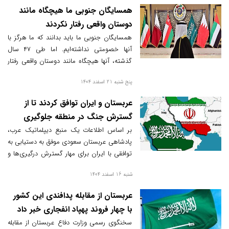
منطقه داشته باشد.
همسایگان جنوبی ما هیچگاه مانند
دوستان واقعی رفتار نکردند
همسایگان جنوبی ما باید بدانند که ما هرگز با
آنها خصومتی نداشته‌ایم. اما طی ۴۷ سال
گذشته، آنها هیچگاه مانند دوستان واقعی رفتار
نکردند.
پنج شنبه 21 اسفند 1404
عربستان و ایران توافق کردند تا از
گسترش جنگ در منطقه جلوگیری
کنند
بر اساس اطلاعات یک منبع دیپلماتیک عرب،
پادشاهی عربستان سعودی موفق به دستیابی به
توافقی با ایران برای مهار گسترش درگیری‌ها و
جلوگیری از شعله‌ور شدن جنگ در منطقه شده
شنبه 16 اسفند 1404
است.
عربستان از مقابله پدافندی این کشور
با چهار فروند پهپاد انفجاری خبر داد
سخنگوی رسمی وزارت دفاع عربستان از مقابله