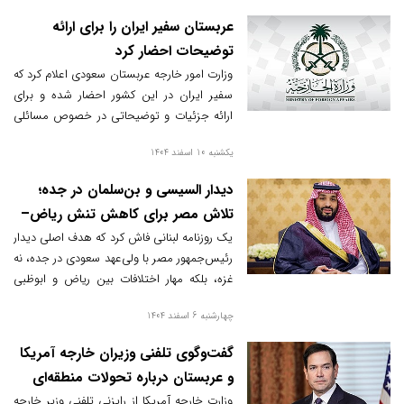
عربستان سفیر ایران را برای ارائه
توضیحات احضار کرد
وزارت امور خارجه عربستان سعودی اعلام کرد که
سفیر ایران در این کشور احضار شده و برای
ارائه جزئیات و توضیحاتی در خصوص مسائلی
که اخیراً مطرح شده‌اند، مورد استدعاء قرار
یکشنبه 10 اسفند 1404
گرفته است.
دیدار السیسی و بن‌سلمان در جده؛
تلاش مصر برای کاهش تنش ریاض–
ابوظبی
یک روزنامه لبنانی فاش کرد که هدف اصلی دیدار
رئیس‌جمهور مصر با ولی‌عهد سعودی در جده، نه
غزه، بلکه مهار اختلافات بین ریاض و ابوظبی
بوده است. آیا تلاش مصر برای مهار این تنش
چهارشنبه 6 اسفند 1404
منطقه‌ای موفق خواهد بود؟
گفت‌وگوی تلفنی وزیران خارجه آمریکا
و عربستان درباره تحولات منطقه‌ای
وزارت خارجه آمریکا از رایزنی تلفنی وزیر خارجه