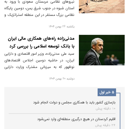
شبوه تحویل شد
نیروهای نظامی عربستان سعودی با ورود به
استان شبوه در جنوب شرق یمن، دومین پایگاه
نظامی بزرگ مستقر در این منطقه استراتژیک و
نفت‌خیز را تحویل گرفتند. این اقدام در راستای
یکشنبه 26 بهمن 1404
تحکیم مواضع ائتلاف در مناطق جنوبی یمن
صورت گرفته است.
مدنی‌زاده راه‌های همکاری مالی ایران
با بانک توسعه اسلامی را بررسی کرد
سید علی مدنی‌زاده، وزیر امور اقتصادی و دارایی
ایران، در حاشیه دومین اجلاس اقتصادهای
نوظهور که به میزبانی مشترک وزارت دارایی
عربستان و صندوق بین‌المللی پول برگزار شد، با
دوشنبه 20 بهمن 1404
محمد الجاسر، رئیس بانک توسعه اسلامی دیدار
و درباره راه‌های گسترش همکاری‌های مالی و
5 خبر اول
تأمین مالی پروژه‌های توسعه‌ای تبادل نظر کرد.
بازسازی کشور باید با همکاری مجلس و دولت انجام شود
10 دقیقه پیش
اقلیم کردستان در هیچ درگیری منطقه‌ای وارد نمی‌شود
24 دقیقه پیش