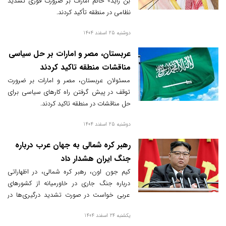
بن زاید» حاکم امارات بر ضرورت فوری تشدید
نظامی در منطقه تأکید کردند.
دوشنبه 25 اسفند 1404
عربستان، مصر و امارات بر حل سیاسی
مناقشات منطقه تاکید کردند‌
مسئولان عربستان، مصر و امارات بر ضرورت
توقف در پیش گرفتن راه کارهای سیاسی برای
حل مناقشات در منطقه تاکید کردند.
دوشنبه 25 اسفند 1404
رهبر کره شمالی به جهان عرب درباره
جنگ ایران هشدار داد
کیم جون اون، رهبر کره شمالی، در اظهاراتی
درباره جنگ جاری در خاورمیانه از کشورهای
عربی خواست در صورت تشدید درگیری‌ها در
کنار ایران قرار بگیرند و هشدار داد بی‌عملی آنها
یکشنبه 24 اسفند 1404
می‌تواند پیامدهای راهبردی گسترده‌ای برای