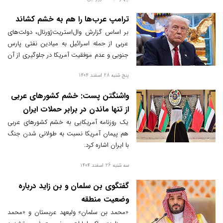
ترامپ عرب‌ها را هم به خشم کشاند
بر اساس گزارش وال‌استریت‌ژورنال، دولت‌های
عربی از حمله اسرائیل به میادین نفتی پارس
جنوبی و عدم موفقیت آمریکا در جلوگیری از آن
خشمگین شده‌اند؛ آن‌ها می‌گویند واشنگتن
پنج شنبه 28 اسفند 1404
تحت فشار بوده تا زیرساخت‌های انرژی ایران را
هدف قرار ندهد و اکنون احساس می‌کنند هدفی
واشنگتن پست: خشم کشورهای عربی
به آن‌ها تحمیل شده است.
از تنها ماندن در برابر حملات ایران
یک روزنامه آمریکایی به خشم کشورهای عربی
هم پیمان آمریکا نسبت به طولانی شدن جنگ
با ایران اشاره کرد.
سه شنبه 26 اسفند 1404
گفتگوی بن سلمان و بن زاید درباره
وضعیت منطقه
«محمد بن سلمان» ولیعهد عربستان و «محمد