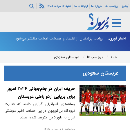
آرشیو
برچسب ها
درباره ما
ارتباط با ما
شنبه 17 مرداد 1405
از شد
اخبار فوری:
روایت پزشکیان از اقتصاد و معیشت امشب منتشر می‌شود
ت
خانه
برچسب‌ها
عربستان سعودی
عربستان سعودی
حریف ایران در جام‌جهانی ۲۰۲۶ امروز
برای برپایی اردو راهی عربستان
می‌شود
رسانه‌های اسرائیلی گزارش دادند که فعالیت
فرودگاه بن‌گوریون در پی حملات اخیر موشکی
ایران به طور کامل متوقف شده است.
چهارشنبه 5 فروردین 1405