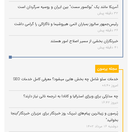
آمریکا مانند یک "بوکسور مست" بین ایران و روسیه سرگردان است
32 دقیقه پیش
رئیس‌جمهور سالروز بمباران اتمی هیروشیما و ناگازاکی را گرامی داشت
36 دقیقه پیش
خبرنگاران بخشی از مسیر اصلاح امور هستند
41 دقیقه پیش
مجله پرسون
خدمات سئو شامل چه بخش هایی میشود؟ معرفی کامل خدمات SEO
امروز 08:40
چه مدارکی برای ویزای استرالیا و کانادا به ترجمه ناتی نیاز دارند؟
دیروز 16:42
پُرسون و زیباترین پیام‌های تبریک روز خبرنگار برای عزیزان خبرنگار"اینجا
بخوانید"
دوشنبه 16 مرداد 1402