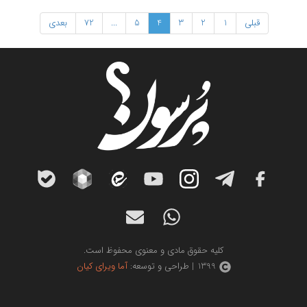
قبلی
1
2
3
4
5
...
72
بعدی
کلیه حقوق مادی و معنوی محفوظ است.
1399 | طراحی و توسعه:
آما ویرای کیان