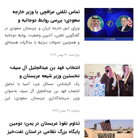
تماس تلفنی عراقچی با وزیر خارجه
سعودی؛ بررسی روابط دوجانبه و
آخرین تحولات هسته‌ای
وزرای امور خارجه ایران و عربستان سعودی در
گفتگویی تلفنی، آخرین وضعیت روابط دوجانبه
و همچنین تحولات مرتبط با مذاکرات هسته‌ای
ایران را مورد بحث و تبادل نظر قرار دادند.
پنج شنبه 30 بهمن 1404
انتخاب فهد بن عبدالجلیل آل سیف؛
نخستین وزیر شیعه عربستان و
پیام‌های سیاسی آن
یک کارشناس مسائل غرب آسیا با تحلیل
انتصاب فهد بن عبدالجلیل آل سیف به‌عنوان
وزیر سرمایه‌گذاری عربستان سعودی، این
انتخاب را به عنوان یک پیام قدرتمند سیاسی و
دوشنبه 27 بهمن 1404
اقتصادی دانست. او تأکید کرد که این اقدام
می‌تواند نشان‌دهنده تغییرات اساسی در
تداوم نفوذ عربستان در یمن؛ دومین
رویکردهای عربستان در قبال اقلیت‌ها باشد.
پایگاه بزرگ نظامی در استان نفت‌خیز