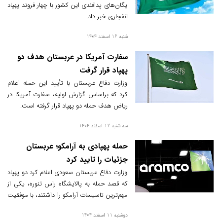
یگان‌های پدافندی این کشور با چهار فروند پهپاد
انفجاری خبر داد.
شنبه 16 اسفند 1404
سفارت آمریکا در عربستان هدف دو
پهپاد قرار گرفت
وزارت دفاع عربستان با تأیید این حمله اعلام
کرد که براساس گزارش اولیه، سفارت آمریکا در
ریاض هدف حمله دو پهپاد قرار گرفته است.
سه شنبه 12 اسفند 1404
حمله پهپادی به آرامکو؛ عربستان
جزئیات را تایید کرد
وزارت دفاع عربستان سعودی اعلام کرد دو پهپاد
که قصد حمله به پالایشگاه راس تنوره، یکی از
مهم‌ترین تاسیسات آرامکو را داشتند، با موفقیت
رهگیری و نابود شدند.
دوشنبه 11 اسفند 1404