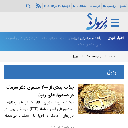
آرشیو
برچسب ها
درباره ما
ارتباط با ما
دوشنبه 19 مرداد 1405
اخبار فوری:
زاهدشهر فارس لرزید
محسن رضایی به‌عنوان نماینده رهبر انقلاب در شورای عالی امنیت
ذو
ملی منصوب شد
خانه
برچسب‌ها
ریپل
ریپل
جذب بیش از ۲۰۰ میلیون دلار سرمایه
در صندوق‌های ریپل
برخلاف روند نزولی بازار گسترده‌تر رمزارزها،
صندوق‌های قابل معامله (ETF) مرتبط با ریپل در
بازارهای آمریکا و اروپا با استقبال بی‌سابقه
نهادهای مالی مواجه شده و بیش از ۲۰۰
چهارشنبه 3 تیر 1405