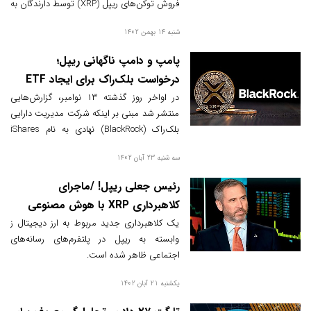
فروش توکن‌های ریپل (XRP) توسط دارندگان به
اشتراک گذاشته است.
شنبه 14 بهمن 1402
پامپ و دامپ ناگهانی ریپل؛
درخواست بلک‌راک برای ایجاد ETF
ریپل صحت دارد؟
در اواخر روز گذشته ۱۳ نوامبر، گزارش‌هایی
منتشر شد مبنی بر اینکه شرکت مدیریت دارایی
بلک‌راک (BlackRock) نهادی به نام iShares
XRP Trust را در ایالت دلاویر ثبت کرده است.
سه شنبه 23 آبان 1402
رئیس جعلی ریپل! /ماجرای
کلاهبرداری XRP با هوش مصنوعی
چیست!
یک کلاهبرداری جدید مربوط به ارز دیجیتال ز
وابسته به ریپل در پلتفرم‌های رسانه‌های
اجتماعی ظاهر شده است.
یکشنبه 21 آبان 1402