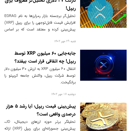
تارگت ۲۷ دلاری تحلیل‌گر معروف برای
ریپل!
تحلیل‌گر برجسته بازار رمزارزها به نام EGRAG
افزایش قیمت قابل‌توجهی را برای ریپل (XRP)
پیش‌بینی کرده و معتقد است که بر اساس
الگوی امواج الیوت، ریپل به ۲۷ دلار خواهد
شنبه 29 مهر 1402
رسید.
جابه‌جایی ۶۰ میلیون XRP توسط
ریپل! چه اتفاقی قرار است بیفتد؟
انتقال ۶۰ میلیون XRP به ارزش ۳۰ میلیون دلار
توسط شرکت ریپل، واکنش جامعه کریپتو را
برانگیخت.
دوشنبه 17 مهر 1402
پیش‌بینی قیمت ریپل؛ آیا رشد ۵ هزار
درصدی واقعی است؟
تحلیلگر برتر حوزه ارزهای دیجیتال، JD،
پیش‌بینی جسورانه‌ای برای ریپل (XRP) ارائه