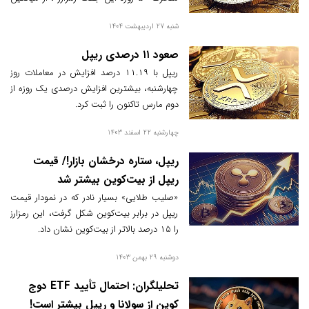
متحرک ۲۰۰ روزه عبور می‌کند.
شنبه 27 اردیبهشت 1404
صعود ۱۱ درصدی ریپل
ریپل با ۱۱.۱۹ درصد افزایش در معاملات روز
چهارشنبه، بیشترین افزایش درصدی یک روزه از
دوم مارس تاکنون را ثبت کرد.
چهارشنبه 22 اسفند 1403
ریپل، ستاره درخشان بازار!/ قیمت
ریپل از بیت‌کوین بیشتر شد
«صلیب طلایی» بسیار نادر که در نمودار قیمت
ریپل در برابر بیت‌کوین شکل گرفت، این رمزارز
را ۱۵ درصد بالاتر از بیت‌کوین نشان داد.
دوشنبه 29 بهمن 1403
تحلیلگران: احتمال تأیید ETF دوج
کوین از سولانا و ریپل بیشتر است!