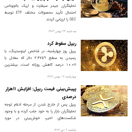
تحلیلگران جیمز سیفارت و اریک بالچوناس
احتمال تأیید محصولات مختلف ETF توسط
SEC را ارزیابی کردند.
سه شنبه 23 بهمن 1403
ریپل سقوط کرد
ریپل روز چهارشنبه، در شاخص اینوستینگ، با
رسیدن به سطح ۲.۴۷۵۹ دلار که معادل با
۱۰.۰۷ درصد کاهش روزانه است، بیشترین
زیان خود را از روز یکشنبه ثبت کرد.
چهارشنبه 17 بهمن 1403
پپیش‌بینی قیمت ریپل: افزایش ۱۱هزار
درصدی
ریپل پس از خارج شدن از مرحله ادغام توجه
تحلیلگران بازار را به خود جلب کرده و با وجود
شکست‌های اخیر، خوش‌بینی در مورد
چشم‌انداز بلندمدت این دارایی همچنان قوی
یکشنبه 2 دی 1403
است و برخی از تحلیلگران افزایش قیمت