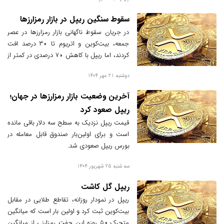
میلیون دلار سرمایه خالص جذب کرده‌اند.
سقوط سنگین ریپل در بازار رمزارزها
در جریان سقوط ناگهانی بازار رمزارزها در عصر
جمعه، بیت‌کوین و اتریوم تا ۳۰ درصد افت
کردند، اما ریپل با کاهش ۷۰ درصدی در کمتر از
نیم ساعت، رکورد بیشترین افت را در میان
دوشنبه 21 مهر 1404
رمزارزهای بزرگ به نام خود ثبت کرد.
آخرین وضعیت بازار رمزارزها در جهان؛
ریپل صعود کرد
قیمت ریپل نزدیک به سطح سه دلار باقی مانده
است و برای اولین‌بار صندوق قابل معامله در
بورس ریپل صعودی شد.
سه شنبه 25 شهریور 1404
ریپل گل کاشت
ریپل در نمودار روزانه، تقاطع طلایی در مقابل
بیت‌کوین ثبت کرد و اولین بار است که میانگین
متحرک ۵۰ روزه این جفت رمزارز ، از میانگین