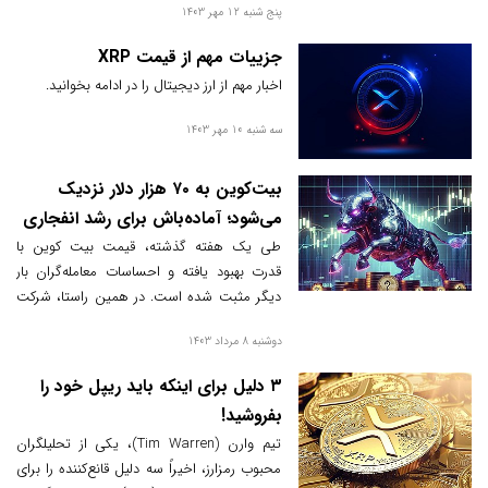
پنج شنبه 12 مهر 1403
جزییات مهم از قیمت XRP
اخبار مهم از ارز دیجیتال را در ادامه بخوانید.
سه شنبه 10 مهر 1403
بیت‌کوین به ۷۰ هزار دلار نزدیک
می‌شود؛ آماده‌باش برای رشد انفجاری
۴ آلت‌کوین!
طی یک هفته گذشته، قیمت بیت کوین با
قدرت بهبود یافته و احساسات معامله‌گران بار
دیگر مثبت شده است. در همین راستا، شرکت
تحلیلی سنتیمنت (Santiment) اخیرا طی پستی
دوشنبه 8 مرداد 1403
اعلام کرد که نسبت نظرات مثبت به منفی در
مورد بیت کوین، در سراسر شبکه‌های اجتماعی
۳ دلیل برای اینکه باید ریپل خود را
به بالاترین سطح خود از مارس ۲۰۲۳ رسیده
بفروشید!
است.
تیم وارن (Tim Warren)، یکی از تحلیلگران
محبوب رمزارز، اخیراً سه دلیل قانع‌کننده را برای