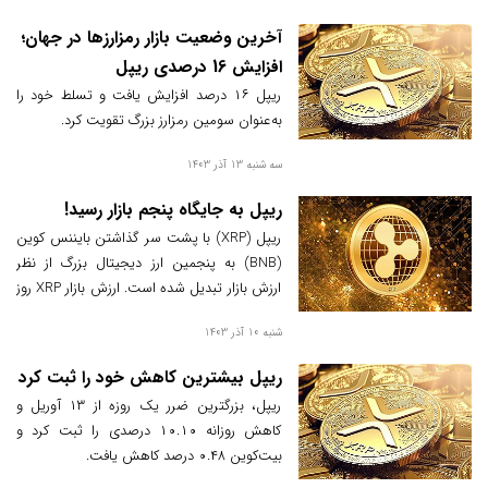
۱۱هزار درصدی ریپل را پیش‌بینی کردند.
آخرین وضعیت بازار رمزارزها در جهان؛
افزایش 16 درصدی ریپل
ریپل ۱۶ درصد افزایش یافت و تسلط خود را
به‌عنوان سومین رمزارز بزرگ تقویت کرد.
سه شنبه 13 آذر 1403
ریپل به جایگاه پنجم بازار رسید!
ریپل (XRP) با پشت سر گذاشتن بایننس کوین
(BNB) به پنجمین ارز دیجیتال بزرگ از نظر
ارزش بازار تبدیل شده است. ارزش بازار XRP روز
جمعه به بالای 100 میلیارد دلار رسید که بالاترین
شنبه 10 آذر 1403
سطح آن در بیش از سه سال اخیر است.
ریپل بیشترین کاهش خود را ثبت کرد
ریپل، بزرگترین ضرر یک روزه از ۱۳ آوریل و
کاهش روزانه ۱۰.۱۰ درصدی را ثبت کرد و
بیت‌کوین ۰.۴۸ درصد کاهش یافت.