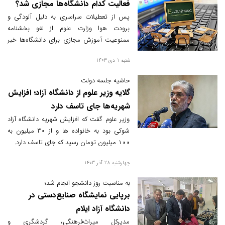
فعالیت کدام دانشگاه‌ها مجازی شد؟
پس از تعطیلات سراسری به دلیل آلودگی و
برودت هوا وزارت علوم از لغو بخشنامه
ممنوعیت آموزش مجازی برای دانشگاه‌ها خبر
داد و به دانشگاه‌ها و موسسه‌های آموزشی
شنبه 1 دی 1403
اجازه داد تا درصورت صلاحدید، کلاس‌های خود
را به صورت حضوری یا غیرحضوری برگزار کنند؛
حاشیه جلسه دولت
در این میان، برخی دانشگاه‌ها اعلام کردند که
گلایه وزیر علوم از دانشگاه آزاد؛ افزایش
کلاس‌های درس طبق روال معمول دایر خواهد
شهریه‌ها جای تاسف دارد
بود.
وزیر علوم گفت که افزایش شهریه دانشگاه آزاد
شوکی بود به خانواده ها و از ۳۰ میلیون به
۱۰۰ میلیون تومان رسید که جای تاسف دارد.
چهارشنبه 28 آذر 1403
به مناسبت روز دانشجو انجام شد؛
برپایی نمایشگاه صنایع‌دستی در
دانشگاه آزاد ایلام
مدیرکل میراث‌فرهنگی، گردشگری و