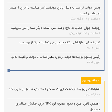
ونس: دولت ترامپ به دنبال پایان موفقیت‌آمیز مناقشه با ایران از مسیر
دیپلماسی است
1 ساعت و 19 دقیقه پیش
روزنامه جوان خطاب به تاج: وعده بس است؛ دیگر شما را باور نمی‌کنیم
1 ساعت و 25 دقیقه پیش
شریعتمداری: بازگشایی تنگه هرمز یعنی نجات آمریکا از بن‌بست
امروز 08:12
رئیس‌جمهور: روایت‌ها درباره برخورد رهبر انقلاب با دولت واقعیت ندارد
امروز 08:06
مجله پرسون
اشتباهات رایج بعد از کاشت ابرو که ممکن است نتیجه عمل را خراب کند
0 دقیقه پیش
راهنمای کامل زمان و نحوه مصرف کود NPK برای افزایش حداکثری
محصول