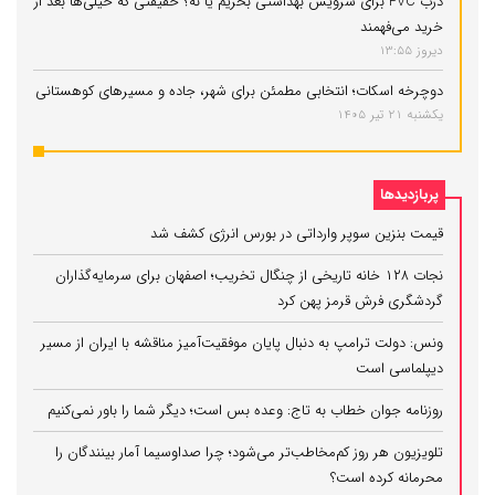
درب PVC برای سرویس بهداشتی بخریم یا نه؟ حقیقتی که خیلی‌ها بعد از
خرید می‌فهمند
دیروز 13:55
دوچرخه اسکات؛ انتخابی مطمئن برای شهر، جاده و مسیرهای کوهستانی
یکشنبه 21 تیر 1405
پربازدیدها
قیمت بنزین سوپر وارداتی در بورس انرژی کشف شد
نجات ۱۲۸ خانه تاریخی از چنگال تخریب؛ اصفهان برای سرمایه‌گذاران
گردشگری فرش قرمز پهن کرد
ونس: دولت ترامپ به دنبال پایان موفقیت‌آمیز مناقشه با ایران از مسیر
دیپلماسی است
روزنامه جوان خطاب به تاج: وعده بس است؛ دیگر شما را باور نمی‌کنیم
تلویزیون هر روز کم‌مخاطب‌تر می‌شود؛ چرا صداوسیما آمار بینندگان را
محرمانه کرده است؟