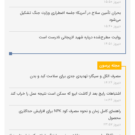
دیروز 15:50
بحران تأمین سلاح در آمریکا؛ جلسه اضطراری وزارت جنگ تشکیل
می‌شود
دیروز 15:40
روایت مطرح‌شده درباره شهید لاریجانی نادرست است
دیروز 14:51
مجله پرسون
مصرف الکل و سیگار؛ تهدیدی جدی برای سلامت کبد و بدن
دیروز 14:26
اشتباهات رایج بعد از کاشت ابرو که ممکن است نتیجه عمل را خراب کند
دیروز 10:36
راهنمای کامل زمان و نحوه مصرف کود NPK برای افزایش حداکثری
محصول
دیروز 23:57