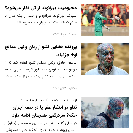
محرومیت بیرانوند از کی آغاز می‌شود؟
علیرضا بیرانوند سرانجام و بعد از یک سال با
حکم کمیته استیناف چهار ماه محروم شد.
شنبه 11 مرداد 1404
پرونده قضایی تتلو از زبان وکیل مدافع
او+ جزئیات
عاطفه حاذق، وکیل مدافع تتلو، اعلام کرد که ۲
درخواست حقوقی به‌منظور توقف اجرای حکم
اعدام و بررسی مجدد پرونده مطرح شده است،
درخواست عفو خاص و عام ثبت‌شده و در حال
دوشنبه 30 تیر 1404
بررسی در کمیسیون عفو است. وی افزود:
درخواست اعمال ماده ۴۷۷ هنوز باز است و
از تایید خانواده تا تکذیب قوه قضاییه؛
موافقتی صورت نگرفته است. همچنین طبق
تتلو در انتظار عفو یا در صف اجرای
اعلام وکیل، وضعیت پزشکی موکل توسط
حکم؟ سردرگمی همچنان ادامه دارد
پزشکی قانونی در حال بررسی است.
در حالی که خواهر امیرحسین مقصودلو (تتلو) از
ارسال پرونده او به اجرای احکام خبر داده، وکیل