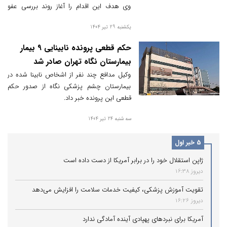
وی هدف این اقدام را آغاز روند بررسی عفو
عنوان کرده و قوه قضاییه نیز هرگونه اجرای
یکشنبه 29 تیر 1404
قریب‌الوقوع حکم را تکذیب کرده است. این
تناقض‌ها باعث سردرگمی افکار عمومی و
حکم قطعی پرونده نابینایی ۹ بیمار
برانگیختن احساسات طرفداران او شده است.
بیمارستان نگاه تهران صادر شد
وکیل مدافع چند نفر از اشخاص نابینا شده در
بیمارستان چشم پزشکی نگاه از صدور حکم
قطعی این پرونده خبر داد.
سه شنبه 24 تیر 1404
5 خبر اول
ژاپن استقلال خود را در برابر آمریکا از دست داده است
دیروز 16:38
تقویت آموزش پزشکی، کیفیت خدمات سلامت را افزایش می‌دهد
دیروز 16:26
آمریکا برای نبردهای پهپادی آینده آمادگی ندارد