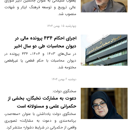
یعقوب سلیمانی به عنوان جانشین دبیر شورای
عالی ترویج و توسعه فرهنگ ایثار و شهادت
منصوب شد.
چهارشنبه 15 بهمن 1404
اجرای احکام 434 پرونده مالی در
دیوان محاسبات طی دو سال اخیر
در سال‌های 1403 و 1404، 434 پرونده در
دیوان محاسبات با حکم قطعی یا غیرقطعی
مختومه شد.
دوشنبه 6 بهمن 1404
سخنگوی دولت:
دعوت به مشارکت نخبگان، بخشی از
حکمرانی علمی و مسئولانه است
سخنگوی دولت یادداشتی با عنوان «سعه‌صدر،
برنامه‌مندی و دعوت به مشارکت؛ تصویری
واقعی از حکمرانی در شرایط دشوار» منتشر کرد.