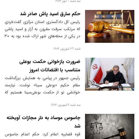
سه شنبه 1 مهر 1404
حکم سارق اسید پاش صادر شد
رئیس کل دادگستری استان مرکزی گفت:فردی
که مرتکب سرقت مقرون به آزار و اسید پاشی
در یکی از محله‌های شهر اراک شده بود به ۳۰
سال حبس درجه یک بابت جرم اسید پاشی به
شنبه 29 شهریور 1404
همراه ۱۰ سال حبس بابت سرقت مقرون به
آزار، قصاص، شلاق، پرداخت دیه و رد مال
ضرورت بازخوانی حکمت بوعلی
محکوم شد.
متناسب با اقتضائات امروز
رئیس جمهور در پیامی به همایش بزرگداشت
مقام حکیم «بوعلی سینا» نوشت: نیازمند
خوانشی نو از حکمت بوعلی‌سینا هستیم که
اقتضائات زمانه را درک کند.
سه شنبه 4 شهریور 1404
جاسوس موساد به دار مجازات آویخته
شد
قوه قضاییه اعلام کرد: حکم اعدام جاسوس