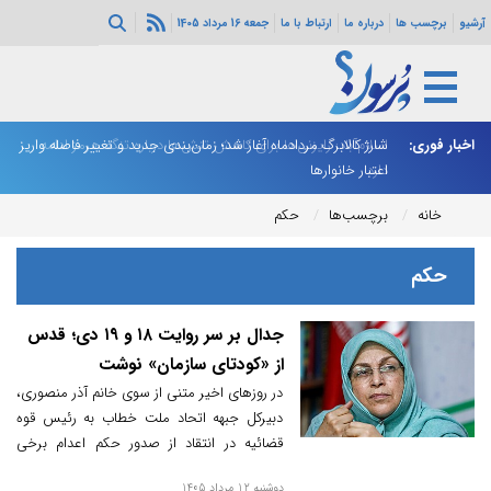
آرشیو
برچسب ها
درباره ما
ارتباط با ما
جمعه 16 مرداد 1405
اخبار فوری:
اسلام‌آباد: رایزنی‌ها برای کاهش تنش‌ها درباره تنگه هرمز ادامه
شارژ کالابرگ مردادماه آغاز شد؛ زمان‌بندی جدید و تغییر فاصله واریز
ان
دارد
اعتبار خانوارها
ا
خانه
برچسب‌ها
حکم
حکم
جدال بر سر روایت ۱۸ و ۱۹ دی؛ قدس
از «کودتای سازمان» نوشت
در روزهای اخیر متنی از سوی خانم آذر منصوری،
دبیرکل جبهه اتحاد ملت خطاب به رئیس قوه
قضائیه در انتقاد از صدور حکم اعدام برخی
عوامل آشوب‌های ۱۸ و ۱۹ دی در اصفهان
دوشنبه 12 مرداد 1405