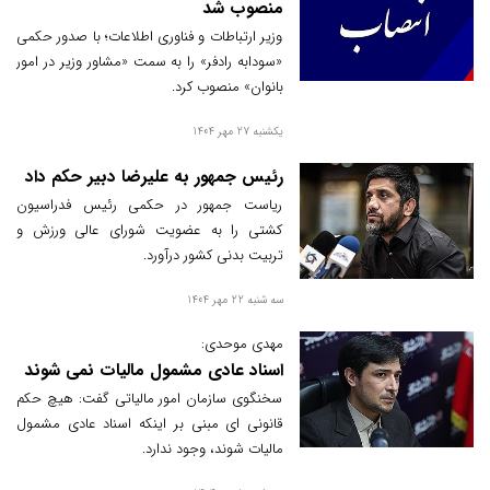
منصوب شد
وزیر ارتباطات و فناوری اطلاعات؛ با صدور حکمی
«سودابه رادفر» را به سمت «مشاور وزیر در امور
بانوان» منصوب کرد.
یکشنبه 27 مهر 1404
رئیس جمهور به علیرضا دبیر حکم داد
ریاست جمهور در حکمی رئیس فدراسیون
کشتی را به عضویت شورای عالی ورزش و
تربیت بدنی کشور درآورد.
سه شنبه 22 مهر 1404
مهدی موحدی:
اسناد عادی مشمول مالیات نمی شوند
سخنگوی سازمان امور مالیاتی گفت: هیچ حکم
قانونی ای مبنی بر اینکه اسناد عادی مشمول
مالیات شوند، وجود ندارد.