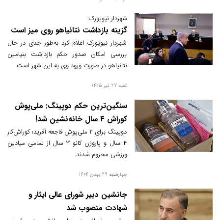
منتشر شد.
شهردار نیویورک:
گزینه بازداشت نتانیاهو روی میز است
شهردار نیویورک اعلام کرد به‌طور جدی در حال
بررسی امکان صدور حکم بازداشت بنیامین
نتانیاهو در صورت ورود وی به این شهر است.
شنبه 27 تیر 1405
سنگین‌ترین حکم دوپینگ: ملی‌پوش
کوراش ۴ سال خانه‌نشین شد!
دوپینگ برای ۲ ملی‌پوش فاجعه آفرید؛ کوراش‌کار
۴ سال و پاروزن کانو ۳ سال از تمامی میادین
ورزشی محروم شدند.
چهارشنبه 29 بهمن 1404
جانشین دبیر شورای عالی ایثار و
شهادت منصوب شد