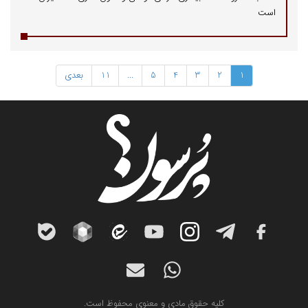
است
1
2
3
4
5
...
11
بعدی
کلیه حقوق مادی و معنوی محفوظ است.