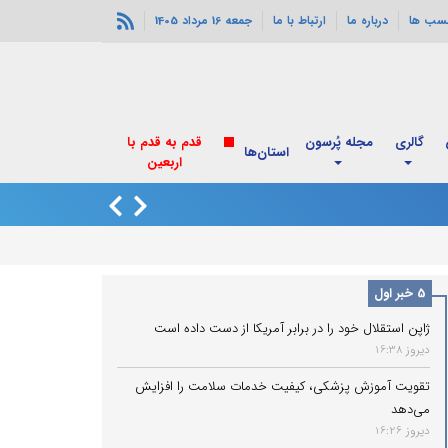
سب ها
درباره ما
ارتباط با ما
جمعه 16 مرداد 1405
گالری
مجله پُرسون
قدم به قدم با
استان‌ها
اربعین
انفجارهای خورموج
5 خبر اول
ژاپن استقلال خود را در برابر آمریکا از دست داده است
دیروز 16:38
تقویت آموزش پزشکی، کیفیت خدمات سلامت را افزایش
می‌دهد
دیروز 16:26