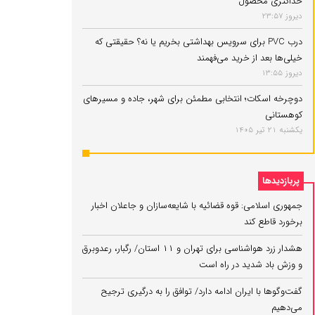
حداکثری محصول
دیروز 23:57
درب PVC برای سرویس بهداشتی بخریم یا نه؟ حقیقتی که
خیلی‌ها بعد از خرید می‌فهمند
دیروز 13:55
دوچرخه اسکات؛ انتخابی مطمئن برای شهر، جاده و مسیرهای
کوهستانی
یکشنبه 21 تیر 1405
پربازدیدها
جمهوری اسلامی: قوه قضائیه با شایعه‌سازان و جاعلان اخبار
برخورد قاطع کند
هشدار زرد هواشناسی برای تهران و ۱۱ استان/ رگبار، رعدوبرق
و وزش باد شدید در راه است
گفت‌وگوها با ایران ادامه دارد/ توافق را به درگیری ترجیح
می‌دهیم