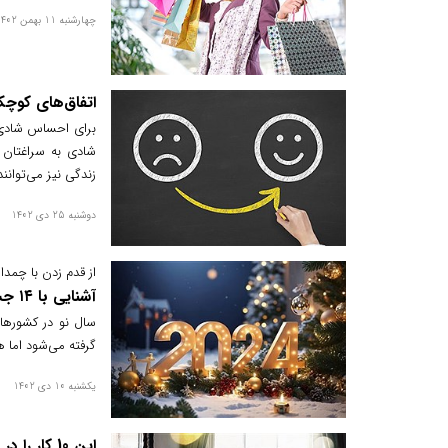
چهارشنبه 11 بهمن 1402
اتفاق‌های کوچ
برای احساس شادی ب
شادی به سراغتان 
زندگی نیز می‌توان
دوشنبه 25 دی 1402
از قدم زدن با چمدان
آشنایی با ۱۴ جشن مختلف شب سال نو در سراسر جهان
سال نو در کشورها
گرفته می‌شود اما ه
یکشنبه 10 دی 1402
این 10 کار را در 2 ساعت اول روز انجام دهید تا شاد باشید!