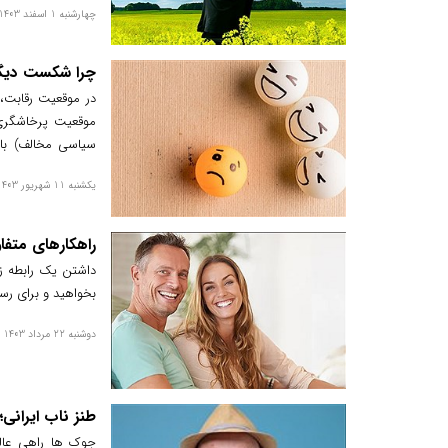
چهارشنبه 1 اسفند 1403
چرا شکست دیگر
در موقعیت رقابت، 
موقعیت پرخاشگری،
سیاسی مخالف) با 
احساس لذت ایجاد م
یکشنبه 11 شهریور 1403
راهکارهای متفا
داشتن یک رابطه ز
بخواهید و برای رس
دوشنبه 22 مرداد 1403
طنز ناب ایرانی
جوک ها راهی عال