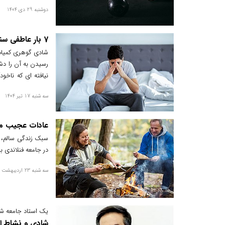
دوشنبه 29 دی 1404
7 بار عاطفی سنگین که شادی‌ات را می‌دزدند!
شادی گوهری کمیاب 
رسیدن به آن را دشو
وقت آن است که زمی
سه شنبه 17 تیر 1404
عادات عجیب مر
سبک زندگی سالم، پ
در جامعه فنلاندی به
سه شنبه 23 اردیبهشت 1404
یک استاد جامعه ش
شادی و نشاط ا