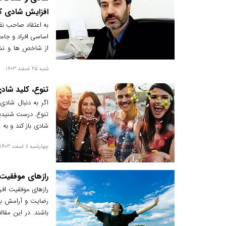
افزایش شادی ک
به اعتقاد صاحب نظ
اساسی افراد و جامع
از شاخص ها و نشا
کاهش آسیب های ف
شنبه 25 اسفند 1403
روابط اجتماعی و خ
تنوع، کلید شادی در زندگی 
اگر به دنبال شادی
تنوع. درست شنیدید
شادی باز کند و به 
رضایت بیشتری داش
چهارشنبه 8 اسفند 1403
رازهای موفقیت 
رازهای موفقیت افر
رضایت و آرامش برس
باشند. در این مقال
زندگی شادتر و موف