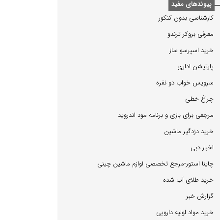
پیوندهای مفید
كارشناسی بدون كنكور
معرفی بروكر ترندو
خرید اسپرسو ساز
پارتیشن اداری
سرویس خواب دو نفره
چراغ خطی
مرجعی برای بازی و برنامه مود اندروید
خرید دزدگیر ماشین
اخبار دبی
چاینا استور-مرجع تخصصی لوازم ماشین چینی
خرید طلای آب شده
گزارش خبر
خرید مواد اولیه دارویی