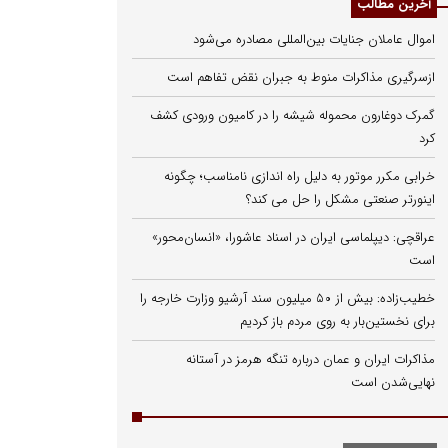
آخرین مطالب
اموال عاملان جنایات بین‌المللی مصادره می‌شود
ازسرگیری مذاکرات منوط به جبران نقض تفاهم است
گمرک دوغارون محموله شیشه را در کامیون ورودی کشف
کرد
خرابی مکرر موتور به دلیل راه‌ اندازی نامناسب؛ چگونه
اینورتر صنعتی مشکل را حل می‌ کند؟
عراقچی: دیپلماسی ایران در اسناد عاشورا، «انسان‌محور»
است
خطیب‌زاده: بیش از ۵۰ میلیون سند آرشیو وزارت خارجه را
برای نخستین‌بار به روی مردم باز کردیم
مذاکرات ایران و عمان درباره تنگه هرمز در آستانه
نهایی‌شدن است