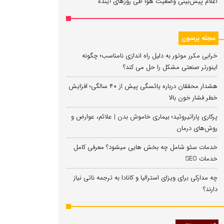
اعلام پیش‌بینی وضعیت هوا طی روزهای آینده
مجله پرسون
خرابی مکرر موتور به دلیل راه‌ اندازی نامناسب؛ چگونه
اینورتر صنعتی مشکل را حل می‌ کند؟
هشدار محققان درباره یائسگی پیش از ۴۰ سالگی؛ افزایش
خطر فشار خون بالا
پرکاری پاراتیروئید؛ بیماری خاموش بدن | علائم، عوارض و
روش‌های درمان
خدمات سئو شامل چه بخش هایی میشود؟ معرفی کامل
خدمات SEO
چه مدارکی برای ویزای استرالیا و کانادا به ترجمه ناتی نیاز
دارند؟