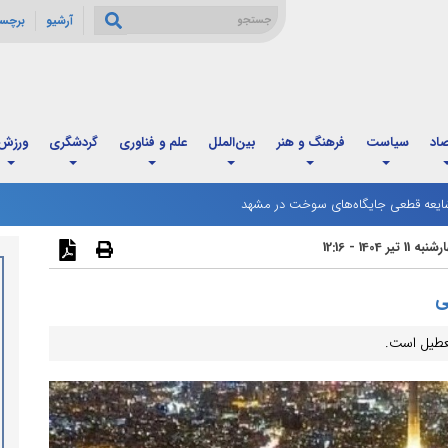
آرشیو
برچس
صاد
سیاست
فرهنگ و هنر
بین‌الملل
علم و فناوری
گردشگری
ورزش
ت صعودی شد
یعه قطعی جایگاه‌های سوخت در مشهد
 11 تیر 1404 - 12:16
ی
عطیل است.