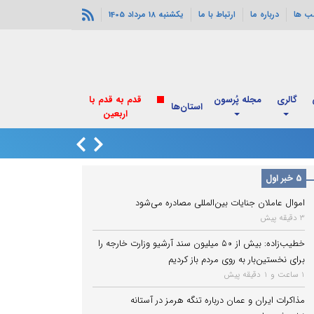
ب ها
درباره ما
ارتباط با ما
یکشنبه 18 مرداد 1405
گالری
مجله پُرسون
قدم به قدم با
استان‌ها
اربعین
زاهدشهر فارس لرزی
5 خبر اول
اموال عاملان جنایات بین‌المللی مصادره می‌شود
3 دقیقه پیش
خطیب‌زاده: بیش از ۵۰ میلیون سند آرشیو وزارت خارجه را
برای نخستین‌بار به روی مردم باز کردیم
1 ساعت و 1 دقیقه پیش
مذاکرات ایران و عمان درباره تنگه هرمز در آستانه