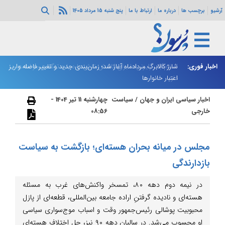
آرشیو
برچسب ها
درباره ما
ارتباط با ما
پنج شنبه 15 مرداد 1405
اخبار فوری:
اسلام‌آباد: رایزنی‌ها برای کاهش تنش‌ها درباره تنگه هرمز ادامه
شارژ کالابرگ مردادماه آغاز شد؛ زمان‌بندی جدید و تغییر فاصله واریز
ان
دارد
اعتبار خانوارها
ا
اخبار سیاسی ایران و جهان
/
سیاست
چهارشنبه 11 تیر 1404 -
خارجی
08:56
مجلس در میانه بحران هسته‌ای؛ بازگشت به سیاست
بازدارندگی
در نیمه دوم دهه ۸۰، تمسخر واکنش‌های غرب به مسئله
هسته‌ای و نادیده گرفتنِ اراده جامعه بین‌المللی، قطعه‌ای از پازل
محبوبیت پوشالی رئیس‌جمهور وقت و اسباب موج‌سواری سیاسی
او محسوب می‌شد. در سالیان دهه ۹۰ نیز، حل اختلاف هسته‌ای