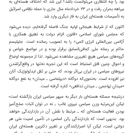
بود را چه انتظاری می‌توانست باشد؟ این شد که اختلاف هسته‌ای به
بیراهه بحران رفت و در ۲۳ خردادماه سال جاری با حمله نظامی اسرائیل
به تأسیسات هسته‌ای ایران به فاز دیگری وارد شد.
اکنون که از شرایط هیجانی اولیه جنگ فاصله گرفته‌ایم، دیده می‌شود
که مجلس شورای اسلامی «قانون الزام دولت به تعلیق همکاری با
آژانس بین‌المللی انرژی اتمی» را به تصویب رسانده است. جلیلیسم
حاکم بر رسانه ملی کمافی‌السابق برقرار بوده و در مواضع خواص و
گروه‌های سیاسی هیچ تغییری مشاهده نمی‌شود. لذا از مجموعه اوضاع
و احوال چنین قابل استنباط است که این تجربه نه‌تنها در واقع‌گراشدنِ
نیروهای سیاسی در ایران بی‌اثر بوده، که حتی بر ثقل ایدئولوژیک آنان
نیز افزوده است. به‌نحوی‌که دوگانه «دیپلماسی ـ میدان» به نفع دوگانه
«میدانِ تهاجمی ـ میدانِ تدافعی» کناره گرفته است.
درنتیجه مسئله هسته‌ای بار دیگر به سپهر سیاسی ایران بازگشته است؛
لیکن این‌مرتبه وزن سیاسی نیروی غالب ـ نه در توان اثبات صلح‌آمیز
بودن فعالیت هسته‌ای که ـ مرتبط با نقش آن در بازدارندگی خواهد
بود. بدیهی است که بازدارندگی رکن اساسی در تأمین امنیت ملی هر
دولتی است، لیکن آیا اصرارکنندگان بر تغییر دکترین هسته‌ای ایران