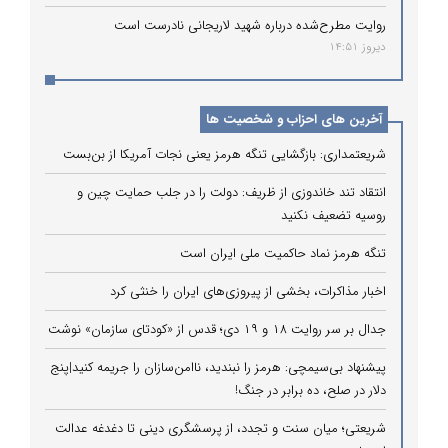
روایت مطرح‌شده درباره شهید لاریجانی نادرست است
دیروز 14:51
آخرین های احزاب و شخصیت ها
شریعتمداری: بازگشایی تنگه هرمز یعنی نجات آمریکا از بن‌بست
انتقاد تند خاندوزی از ظریف: دولت را در جلب حمایت چین و
روسیه تضعیف نکنید
تنگه هرمز نماد حاکمیت ملی ایران است
اخبار مذاکرات، بخشی از پیروزی‌های ایران را خنثی کرد
جدال بر سر روایت ۱۸ و ۱۹ دی؛ قدس از «کودتای سازمان» نوشت
پیشنهاد بی‌سیمچی: هرمز را نبندید، ناامن‌سازان را جریمه کنید|پنج
دلار در صلح، ده برابر در جنگ!
شریعتی؛ میان سنت و تجدد، از پرسشگری دینی تا دغدغه عدالت