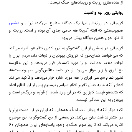
از ساده‌سازی روایت و رویدادهای جنگ نیست.
روایتی روی لبه واقعیت
لاریجانی در روایتش تنها یک دوگانه مطرح می‌کند؛ ایران و
دشمن
صهیونیستی که البته آمریکا هم حامی جدی آن بوده و است. روایت او
تا انتها حول همین دوگانه پیش می‌رود.
لاریجانی در بخشی از این گفت‌وگو به این ادعای نتانیاهو اشاره می‌کند
که می‌خواهد همان‌طور که کوروش یهودیان را نجات داد، مردم ایران را
نجات دهد، حماقت او را مورد تمسخر قرار می‌دهد و این مقایسه
مع‌الفارق را زیر سؤال می‌برد. او در ادامه تناقض‌گویی صهیونیست‌ها،
تغییر نظام سیاسی ایران را هم مورد اشاره قرار می‌دهد و تأکید می‌کند
ادعای آنکه ما به دنبال تغییر نظام سیاسی نیستیم پس از آن اتفاق افتاد
که نتانیاهو فهمید کارزاری که در آن وارد شده، از قواره او بزرگ‌تر است و
پیروزی به این سادگی نیست.
نکته دیگر آنکه لاریجانی، صراحتاً برهه‌هایی که ایران در آن دست برتر را
در اختیار نداشت بیان می‌کند. در بخشی از این گفت‌وگو به این موضوع
اشاره می‌کند که تا روز سوم جنگ با وجود پاسخ‌های ایران همچنان ۶۰
به ۴۰ قدرت نظامی به نفع اسرائیل بود. اما در روز چهارم ورق به نفع