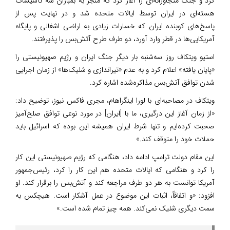
کرد و جنگ متجاوزانه‌ای را آغاز کرد که منجر به بمباران سه تأسیسات
هسته‌ای در ایران توسط ایالات متحده شد و در نهایت پس از
پاسخ‌های کوبنده ایران که خسارات زیادی به اراضی اشغالی و پایگاه
آمریکایی‌ها در قطر وارد آورد، دو طرف طرح آتش‌بس را پذیرفتند.
استیو ویتکاف روز سه‌شنبه بار دیگر جنگ ایران و رژیم صهیونیستی را
«پایان یافته» اعلام کرد و به عدم «تیراندازی و شلیک‌ها» از زمان اجرایی
شدن توافق آتش‌بس مذاکره‌شده اشاره کرد.
ویتکاف در مصاحبه‌ای با لورا اینگراهام، مجری فاکس نیوز، توضیح داد:
«از زمان آغاز این درگیری، ما با [ایران] در مورد نوعی توافق صلح‌آمیز
صحبت کرده‌ایم و تنها شرط ایران همیشه این بوده که اسرائیل باید
حملات خود را متوقف کند.»
این مقام دولت ترامپ ادامه داد، هنگامی که رژیم صهیونیستی این کار
را کرد و هنگامی که ایالات متحده هم این کار را کرد، رئیس‌جمهور
آمریکا توانست به هر دو طرف مراجعه کند و آتش‌بس را برقرار کند. او
افزود: «و اتفاقاً، اثبات این موضوع در عمل آشکار است. هیچکس به
سمت دیگری شلیک نمی‌کند. همه چیز تمام شده است.»