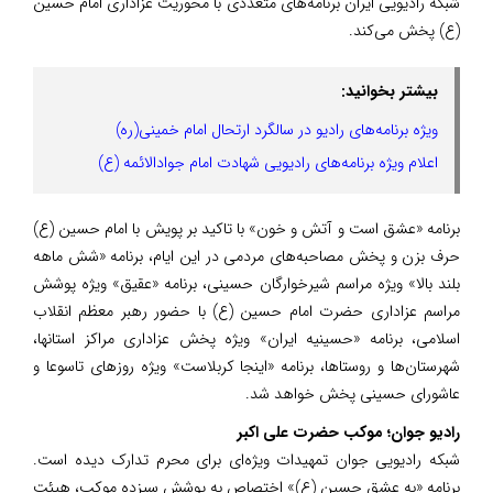
شبکه رادیویی ایران برنامه‌های متعددی با محوریت عزاداری امام حسین
(ع) پخش می‌کند.
بیشتر بخوانید:
ویژه برنامه‌های رادیو در سالگرد ارتحال امام خمینی(ره)
اعلام ویژه برنامه‌های رادیویی شهادت امام جوادالائمه (ع)
برنامه «عشق است و آتش و خون» با تاکید بر پویش با امام حسین (ع)
حرف بزن و پخش مصاحبه‌های مردمی در این ایام، برنامه «شش ماهه
بلند بالا» ویژه مراسم شیرخوارگان حسینی، برنامه «عقیق» ویژه پوشش
مراسم عزاداری حضرت امام حسین (ع) با حضور رهبر معظم انقلاب
اسلامی، برنامه «حسینیه ایران» ویژه پخش عزاداری مراکز استانها،
شهرستان‌ها و روستاها، برنامه «اینجا کربلاست» ویژه روز‌های تاسوعا و
عاشورای حسینی پخش خواهد شد.
رادیو جوان؛ موکب حضرت علی اکبر
شبکه رادیویی جوان تمهیدات ویژه‌ای برای محرم تدارک دیده است.
برنامه «به عشق حسین (ع)» اختصاص به پوشش سیزده موکب، هیئت