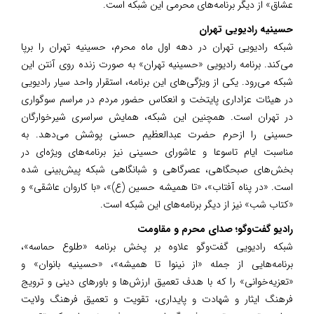
عشاق» از دیگر برنامه‌های محرمی این شبکه است.
حسینیه رادیویی تهران
شبکه رادیویی تهران در دهه اول ماه محرم، حسینیه تهران را برپا
می‌کند. برنامه رادیویی «حسینیه تهران» به صورت زنده روی آنتن این
شبکه می‌رود. یکی از ویژگی‌های این برنامه، استقرار واحد سیار رادیویی
در هیئات عزاداری پایتخت و انعکاس حضور مردم در مراسم سوگواری
در تهران است. همچنین این شبکه، همایش سراسری شیرخوارگان
حسینی را ازحرم حضرت عبدالعظیم حسنی پوشش می‌دهد. به
مناسبت ایام تاسوعا و عاشورای حسینی نیز برنامه‌های ویژه‌ای در
بخش‌های صبحگاهی، عصرگاهی و شبانگاهی شبکه پیش‌بینی شده
است. «در پناه آفتاب»، «تا همیشه حسین (ع)»، «با کاروان عاشقی» و
«کتاب شب» نیز از دیگر برنامه‌های این شبکه است.
رادیو گفت‌و‌گو؛ صدای محرم و مقاومت
شبکه رادیویی گفت‌و‌گو علاوه بر پخش برنامه «طلوع حماسه»،
برنامه‌هایی از جمله «از نینوا تا همیشه»، «حسینیه بانوان» و
«تعزیه‌خوانی» را که با هدف تعمیق ارزش‌ها و باور‌های دینی و ترویج
فرهنگ ایثار و شهادت و پایداری، تقویت و تعمیق فرهنگ ولایت