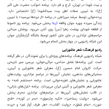
و بیت شهدا در تهران، کرج و قم دارد. برنامه «موکب حضرت علی اکبر
(ع)» به تبیین صفات اهل بیت سیدالشهدا (ع) اختصاص دارد.
پرده‌خوانی توسط مرشد میرزاعلی در برنامه «از نیزه‌ها بپرسید» با تبیین
زندگی سیزده چهره جوان واقعه
کربلا
پخش می‌شود. برنامه روز تاسوعا
از قطعه شهدای بهشت زهرا (س) روی آنتن می‌رود. پوشش میدانی
مراسم‌های عزاداری در جای جای کشور توسط باشگاه گزارشگران جوان
این شبکه رادیویی در چهار بخش انجام می‌شود.
رادیو فرهنگ؛ شعر عاشورایی
شبکه رادیویی فرهنگ برنامه‌های ویژه‌ای را برای شنوندگان در نظر گرفته
است. این برنامه‌ها شامل مداحی، مراثی‌خوانی، بررسی سیر تاریخی
حرکت کاروان امام حسین (ع)، معرفی شعر عاشورایی و آیینی،
سخنرانی‌های مذهبی، نمایش آیین‌ها در مراسم عزاداری، روایت‌های
عاشورایی و نمایش‌های تعزیه‌خوانی است. برنامه «محتشم نامه» به
معرفی شعر عاشورایی و آئینی ایران می‌پردازد. برنامه «غزل‌های بارانی»
در قالب نمایش‌های آیین‌ها در مراسم‌های عزاداری محرم پخش
می‌شود. «روایت رستاخیز»، «تکیه چارسوق»، «بحر در کوزه»، «فتح
خون»، «جام شفق»، «روایت آفتاب»، «هر طرف آواز غم» و «پرده