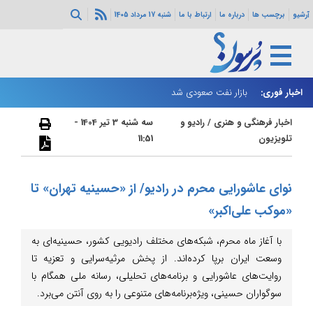
آرشیو
برچسب ها
درباره ما
ارتباط با ما
شنبه 17 مرداد 1405
اخبار فوری:
بازار نفت صعودی شد
زا
اخبار فرهنگی و هنری
/
رادیو و
سه شنبه 3 تیر 1404 -
تلویزیون
11:51
نوای عاشورایی محرم در رادیو/ از «حسینیه تهران» تا
«موکب علی‌اکبر»
با آغاز ماه محرم، شبکه‌های مختلف رادیویی کشور، حسینیه‌ای به
وسعت ایران برپا کرده‌اند. از پخش مرثیه‌سرایی و تعزیه تا
روایت‌های عاشورایی و برنامه‌های تحلیلی، رسانه ملی همگام با
سوگواران حسینی، ویژه‌برنامه‌های متنوعی را به روی آنتن می‌برد.