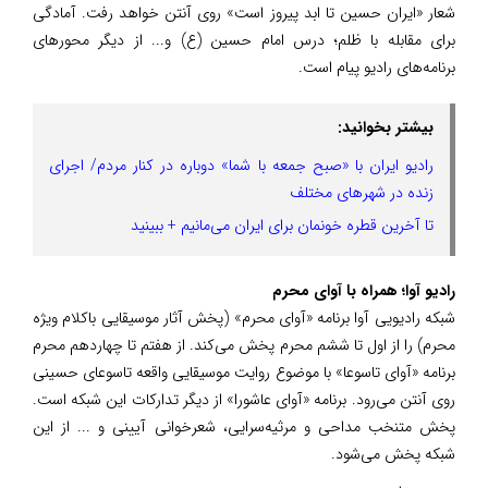
شعار «ایران حسین تا ابد پیروز است» روی آنتن خواهد رفت. آمادگی
برای مقابله با ظلم؛ درس امام حسین (ع) و... از دیگر محور‌های
برنامه‌های رادیو پیام است.
بیشتر بخوانید:
رادیو ایران با «صبح جمعه با شما» دوباره در کنار مردم/ اجرای
زنده در شهرهای مختلف
تا آخرین قطره خونمان برای ایران می‌مانیم + ببینید
رادیو آوا؛ همراه با آوای محرم
شبکه رادیویی آوا برنامه «آوای محرم» (پخش آثار موسیقایی باکلام ویژه
محرم) را از اول تا ششم محرم پخش می‌کند. از هفتم تا چهاردهم محرم
برنامه «آوای تاسوعا» با موضوع روایت موسیقایی واقعه تاسوعای حسینی
روی آنتن می‌رود. برنامه «آوای عاشورا» از دیگر تدارکات این شبکه است.
پخش متنخب مداحی و مرثیه‌سرایی، شعرخوانی آیینی و ... از این
شبکه پخش می‌شود.