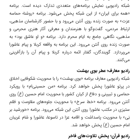
شبکه رادیویی نمایش برنامه‌های متعددی تدارک دیده است. برنامه
«همه برای ایران» از این شبکه پخش می‌شود. برنامه «روشنا؛ حماسه
عزت» به صورت زنده روی آنتن می‌رود و با حضور کارشناسان مذهبی،
ارتباط مردمی، گفت‌و‌گو با هنرمندان و معرفی آثار هنری محرمی و
مذهبی، نگاهی جامع به ایام محرم دارد. برنامه «و او عاشق بود» به
صورت زنده روی آنتن می‌رود. این برنامه به واقعه کربلا و پیام عاشورا
می‌پردازد. گویندگان، گفتار ائمه درباره کربلا و پیام آن را بازآفرینی
می‌کنند.
رادیو معارف؛ عطر بوی بهشت
شبکه رادیویی معارف برنامه «بوی بهشت» را با محوریت شکوفایی اخلاق
در پرتو عاشورا پخش خواهد کرد. برنامه «من حسینی‌ام» با رویکرد
حماسی و تبیینی و دفاع از کیان کشور با محوریت امام حسین (ع) روی
آنتن می‌رود. برنامه «خط سرخ» با محوریت جلوه‌های مقاومت و ظلم
ستیزی در مکتب عاشورا روی آنتن این شبکه می‌رود. برنامه «خورشید بر
نِی» با محوریت پاسداشت و اقامه عزا در تاسوعا، عاشورا و شام غریبان
امام حسین (ع) پخش خواهد شد.
رادیو قرآن؛ پخش تلاوت‌های فاخر