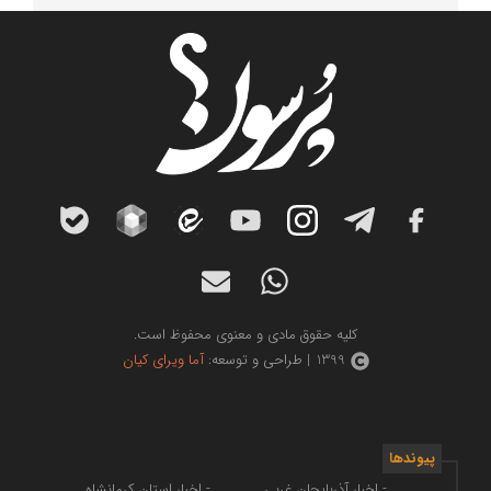
کلیه حقوق مادی و معنوی محفوظ است.
1399 | طراحی و توسعه:
آما ویرای کیان
پیوندها
- اخبار آذربایجان غربی
- اخبار استان کرمانشاه