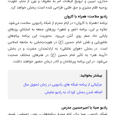
مداری، تبیین و ترویج فرهنگ امر به معروف و نهی از منکر، تقویت
روحیه ظلم ستیزی و حق طلبی طراحی شده است، پخش خواهد کرد.
رادیو سلامت؛ همراه با کاروان
برنامه «همراه با کاروان» در ایام محرم از شبکه رادیویی سلامت می‌شود.
علاوه بر این، برنامه «شور و شعور» روز‌های جمعه به استثنای روز‌های
پایانی ماه صفر روی آنتن می‌رود. محوریت این برنامه پیام‌های
عاشورایی و نقش امام حسین (ع) در هویت‌بخشی به جامعه اسلامی
است. در بخش «هوای عاشقی» به ارادتمندان حضرت و در بخش
«آیینه هنر» به تاثیر امام حسین (ع) در هنر‌های مختلف صحبت
می‌شود. در این برنامه پیرغلامان و کادر درمان حضور خواهند داشت.
بیشتر بخوانید:
جزئیاتی از برنامه‌ شبکه های رادیویی در زمان تحویل سال
اضافه شدن بخش کودک به رادیو نمایش
رادیو صبا؛ با امیرحسین مدرس
شبکه رادیویی صبا برای ایام محرم برنامه‌هایی، چون «مجلس شبیه،