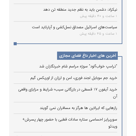
نیکزاد: دشمن باید به نظم جدید منطقه تن دهد
1 ساعت و 40 دقیقه پیش
سیاست‌های اسرائیل مصداق نسل‌کشی و آپارتاید است
1 ساعت و 45 دقیقه پیش
آخرین های اخبار داغ فضای مجازی
"ترامپ خواب‌آلود" سوژه مراسم شام خبرنگاران شد
خرید جم موبایل لجند فوری، امن و ارزان از اوریکس گیم
خرید آیفون 17 قسطی در بازرگانی سیب؛ شرایط و مزایای واقعی
آن
رازهایی که ایرلاین ‌ها هرگز به مسافران نمی‌ گویند
سورپرایز احساسی ستاره سادات قطبی با حضور چهار پسرش+
ویدئو