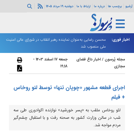
آرشیو
برچسب ها
درباره ما
ارتباط با ما
دوشنبه 19 مرداد 1405
اخبار فوری:
زاهدشهر فارس لرزید
محسن رضایی به‌عنوان نماینده رهبر انقلاب در شورای عالی امنیت
ذو
ملی منصوب شد
مجله پُرسون
/
اخبار داغ فضای
جمعه 17 اسفند 1403 -
مجازی
19:18
اجرای قطعه مشهور «چوپان تنها» توسط لئو روخاس
+ فیلم
لئو روخاس ملقب به «پسر خورشید» نوازنده اکوادوری طی سه
شب در سالن وزارت کشور به صحنه رفت و با استقبال چشم‌گیر
مردم مواجه شد.