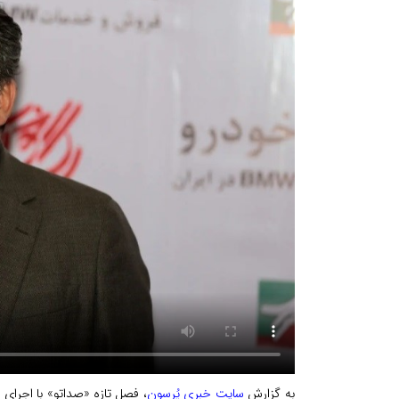
به گزارش
سایت خبری پُرسون
، فصل تازه «صداتو» با اجرای