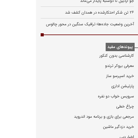
جو اردبیل تا دوشنبه پایدار می‌ماند
۲۶ تن شکر احتکارشده در همدان کشف شد
آخرین وضعیت جاده‌ها؛ ترافیک سنگین در محور چالوس
پیوندهای مفید
كارشناسی بدون كنكور
معرفی بروكر ترندو
خرید اسپرسو ساز
پارتیشن اداری
سرویس خواب دو نفره
چراغ خطی
مرجعی برای بازی و برنامه مود اندروید
خرید دزدگیر ماشین
اخبار دبی