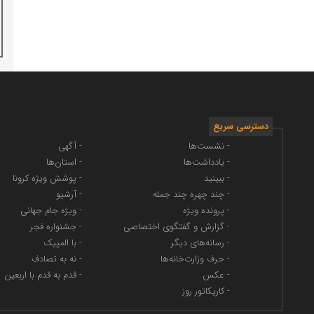
دسترسی سریع
- نشست‌ها
- آگهی
- یادداشت‌ها
- استان‌ها
- ببینید
- پوشش ویژه کرونا
- چند چهره چند جمله
- آرشیو
- پرونده ویژه
- ویژه جام جهانی
- گزارش و گفتگوی اختصاصی
- جشنواره فجر
- رسانه‌های دیگر
- با المپیک
- حرف وزارت‌خانه‌ها
- نه به تصادف
- عکس
- قدم به قدم با اربعین
- کاریکاتور روز