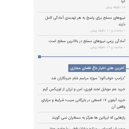
کرد
18 دقیقه پیش
نیروهای مسلح برای پاسخ به هر تهدیدی آمادگی کامل
دارند
1 ساعت و 11 دقیقه پیش
آمادگی رزمی نیروهای مسلح در بالاترین سطح است
1 ساعت و 19 دقیقه پیش
آخرین های اخبار داغ فضای مجازی
"ترامپ خواب‌آلود" سوژه مراسم شام خبرنگاران شد
خرید جم موبایل لجند فوری، امن و ارزان از اوریکس گیم
خرید آیفون 17 قسطی در بازرگانی سیب؛ شرایط و مزایای
واقعی آن
رازهایی که ایرلاین ‌ها هرگز به مسافران نمی‌ گویند
سورپرایز احساسی ستاره سادات قطبی با حضور چهار