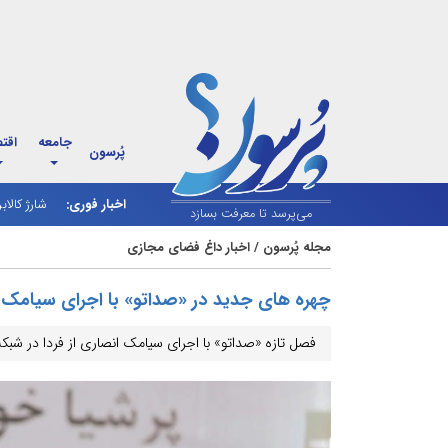
جامعه
اقت
پُرسون
اخبار فوری:
شارژ کالاب
ونس: دولت
می‌پرسد تا معرفت بسازد
مجله پُرسون
/
اخبار داغ فضای مجازی
چهره های جدید در «صداتو» با اجرای سیامک 
فصل تازه «صداتو» با اجرای سیامک انصاری از فردا در شب