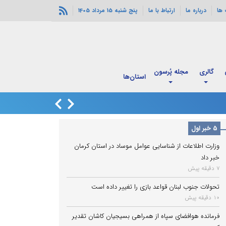
ها
درباره ما
ارتباط با ما
پنج شنبه 15 مرداد 1405
گالری
مجله پُرسون
قدم به قدم با
استان‌ها
اربعین
دور سوم مذاکرات ل
5 خبر اول
وزارت اطلاعات از شناسایی عوامل موساد در استان کرمان
خبر داد
7 دقیقه پیش
تحولات جنوب لبنان قواعد بازی را تغییر داده است
10 دقیقه پیش
فرمانده هوافضای سپاه از همراهی بسیجیان کاشان تقدیر