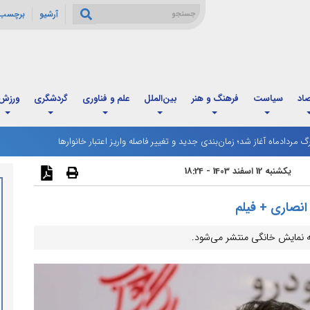
آرشیو
برچسب 
صاد
سیاست
فرهنگ و هنر
بین‌الملل
علم و فناوری
گردشگری
ورزش
رگ مردادماه آغاز شد؛ زمان‌بندی جدید و تغییر فاصله واریز اعتبار خانوارها
 ترامپ به دنبال پایان موفقیت‌آمیز مناقشه با ایران از مسیر دیپلماسی است
یکشنبه 12 اسفند 1403 - 18:24
انصاری + فیلم
که نمایش خانگی منتشر می‌شود.