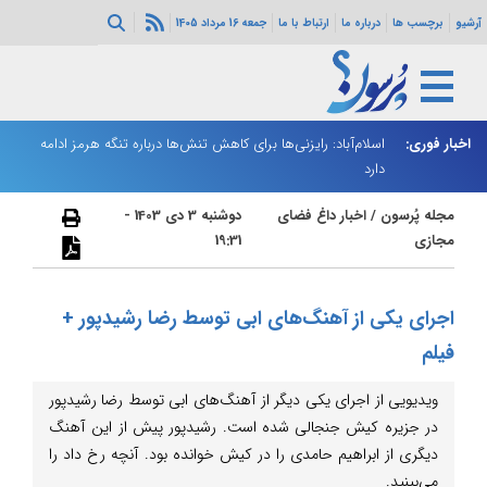
آرشیو
برچسب ها
درباره ما
ارتباط با ما
جمعه 16 مرداد 1405
اخبار فوری:
اسلام‌آباد: رایزنی‌ها برای کاهش تنش‌ها درباره تنگه هرمز ادامه
شارژ کالابرگ مردادماه آغاز شد؛ زمان‌بندی جدید و تغییر فاصله واریز
ان
دارد
اعتبار خانوارها
ا
مجله پُرسون
/
اخبار داغ فضای
دوشنبه 3 دی 1403 -
مجازی
19:31
اجرای یکی از آهنگ‌های ابی توسط رضا رشیدپور +
فیلم
ویدیویی از اجرای یکی دیگر از آهنگ‌های ابی توسط رضا رشیدپور
در جزیره کیش جنجالی شده است. رشیدپور پیش از این آهنگ
دیگری از ابراهیم حامدی را در کیش خوانده بود. آنچه رخ داد را
می‌بینید.