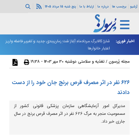
آرشیو
برچسب ها
درباره ما
ارتباط با ما
پنج شنبه 15 مرداد 1405
اخبار فوری:
اسلام‌آباد: رایزنی‌ها برای کاهش تنش‌ها درباره تنگه هرمز ادامه
شارژ کالابرگ مردادماه آغاز شد؛ زمان‌بندی جدید و تغییر فاصله واریز
ان
دارد
اعتبار خانوارها
ا
مجله پُرسون
/
تغذیه و سلامتی
دوشنبه 30 مهر 1403 - 19:38
۶۲۶ نفر در اثر مصرف قرص برنج جان خود را از دست
دادند
مدیرکل امور آزمایشگاهی سازمان پزشکی قانونی کشور از
مسمومیت منجر به مرگ ۶۲۶ نفر در اثر مصرف قرص برنج در سال
جاری خبر داد.