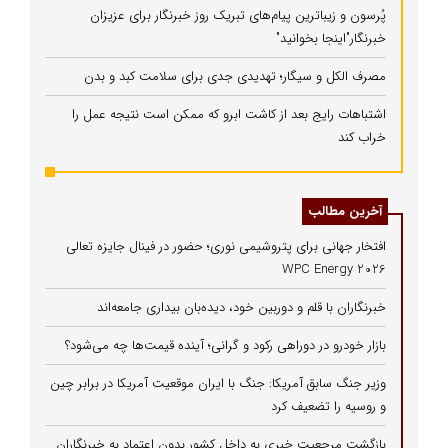
پُرسون و زیباترین پیام‌های تبریک روز خبرنگار برای عزیزان
خبرنگار"اینجا بخوانید"
مصرف الکل و سیگار؛ تهدیدی جدی برای سلامت کبد و بدن
اشتباهات رایج بعد از کاشت ابرو که ممکن است نتیجه عمل را
خراب کند
آخرین مطالب
افتخار جهانی برای پتروشیمی نوری؛ حضور در فینال جایزه تعالی
WPC Energy 2026
خبرنگاران با قلم و دوربین خود، دیده‌بان بیداری جامعه‌اند
بازار خودرو در دوراهی رکود و گرانی؛ آینده قیمت‌ها چه می‌شود؟
وزیر جنگ سابق آمریکا: جنگ با ایران موقعیت آمریکا در برابر چین
و روسیه را تضعیف کرد
بازگشت مرجعیت خبری به داخل کشور بدون اعتماد به خبرنگاران