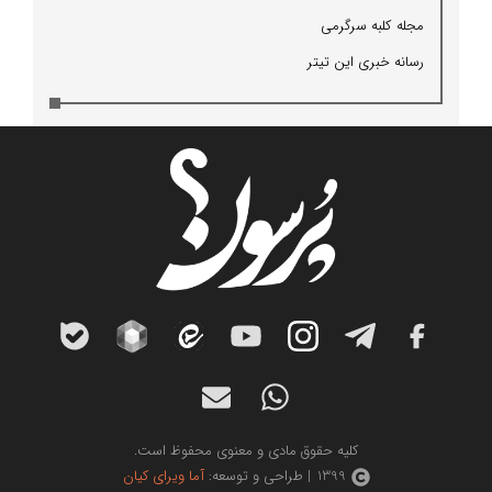
مجله كلبه سرگرمی
رسانه خبری این تیتر
کلیه حقوق مادی و معنوی محفوظ است.
1399 | طراحی و توسعه:
آما ویرای کیان