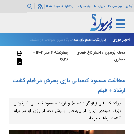
آرشیو
برچسب ها
درباره ما
ارتباط با ما
یکشنبه 18 مرداد 1405
اخبار فوری:
بازار نفت صعودی شد
تکذیب شایعه قطعی جایگاه‌های سوخت در مشهد
زا
مجله پُرسون
/
اخبار داغ فضای
چهارشنبه 4 مهر 1403 -
مجازی
16:36
مخالفت مسعود کیمیایی بازی پسرش در فیلم گشت
ارشاد + فیلم
پولاد کیمیایی (بازیگر ۴۴ساله) و فرزند مسعود کیمیایی، کارگردان
بزرگ سینمای ایران از بی‌محلی پدرش بعد از بازی او در فیلم
گشت ارشاد خبر داد.