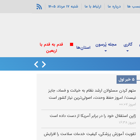
چسب ها
درباره ما
ارتباط با ما
شنبه 17 مرداد 1405
گالری
مجله پُرسون
قدم به قدم با
استان‌ها
اربعین
انفجارهای خورموج
5 خبر اول
متهم کردن مسئولان ارشد نظام به خیانت و فساد، جایز
نیست/ امروز حفظ وحدت، اصولی‌ترین نیاز کشور است
امروز 00:07
ژاپن استقلال خود را در برابر آمریکا از دست داده است
دیروز 16:38
تقویت آموزش پزشکی، کیفیت خدمات سلامت را افزایش