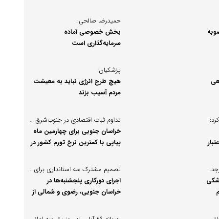
عطف توسعه خراسان جنوبی بود
حمیدرضا صالحی:
وبه
بخش خصوصی آماده
سرمایه‌گذاری است
پزشکیان:
عی
هیچ طرح انرژی نباید به معیشت
مردم آسیب بزند
رد:
تداوم ثبات اقتصادی در جنوب‌شرق کشور؛
خراسان جنوبی برای چهارمین ماه
 اعتبار
پیاپی با کمترین نرخ تورم کشور در
ن
جایگاه نخست ایستاد!
رئیس دانشگاه علوم پزشکی بیرجند در گفت‌وگو با خبرنگار پُرسون مطرح کرد:
تصمیم مشترک سه استانداری برای مدیریت انرژی در زمستان؛
پزشکی
اجرای دورکاری پنجشنبه‌ها در
م
خراسان جنوبی، رضوی و شمالی از
ابتدای آذر