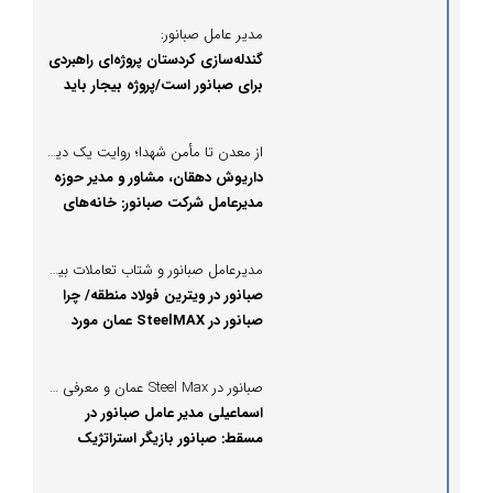
به بهره‌برداری می‌رسد
مدیر عامل صبانور:
گندله‌سازی کردستان پروژه‌ای راهبردی
برای صبانور است/پروژه بیجار باید
به‌موقع بهره‌برداری شود/ پیگیری
مستمر و هماهنگی، شرط عبور از
از معدن تا مأمن شهدا؛ روایت یک دیدار صمیمی در یاسوکند و در خانه شهیدان توسلی و جمشیدی
چالش‌های پروژه بیجار است
داریوش دهقان، مشاور و مدیر حوزه
مدیرعامل شرکت صبانور: خانه‌های
این شهدا هنوز بوی جبهه می‌دهد
مدیرعامل صبانور و شتاب تعاملات بین‌المللی در SteelMAX عمان
صبانور در ویترین فولاد منطقه/ چرا
صبانور در SteelMAX عمان مورد
تقدیر قرار گرفت؟
صبانور در Steel Max عمان و معرفی فرصت‌های سرمایه‌گذاری؛
اسماعیلی مدیر عامل صبانور در
مسقط: صبانور بازیگر استراتژیک
زنجیره فولاد ایران است