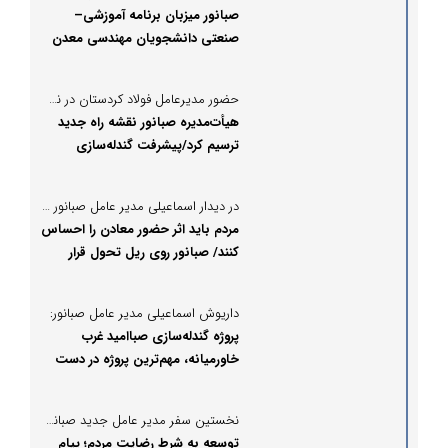
صبانور میزبان برنامه آموزشی–
صنعتی دانشجویان مهندسی معدن
شد
حضور مدیرعامل فولاد کردستان در نشست صبانور؛
هیأت‌مدیره صبانور نقشه راه جدید
ترسیم کرد/پیشرفت گندله‌سازی
یک‌میلیون‌تنی کردستان در مرکز توجه
هیأت‌مدیره صبانور
در دیدار اسماعیلی مدیر عامل صبانور با شیخی‌زاده نماینده قروه چه مطرح شد؟
مردم باید اثر حضور معادن را احساس
کنند/ صبانور روی ریل تحول قرار
گرفت
داریوش اسماعیلی مدیر عامل صبانور:
پروژه گندله‌سازی صباامید غرب
خاورمیانه، مهم‌ترین پروژه در دست
اجرای صبانور است
نخستین سفر مدیر عامل جدید صبانور به بیجار
توسعه به شرط رضایت مردم؛ پیام