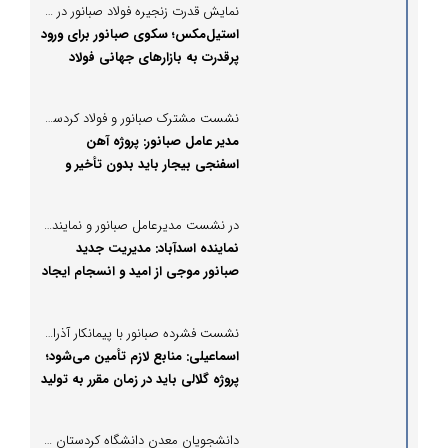
نمایش قدرت زنجیره فولاد صبانور در عمان
استیل‌مکس؛ سکوی صبانور برای ورود
پرقدرت به بازارهای جهانی فولاد
نشست مشترک صبانور و فولاد کردستان درباره آخرین وضعیت پروژه بیجار
مدیر عامل صبانور: پروژه آهن
اسفنجی بیجار باید بدون تأخیر و
طبق برنامه به پایان برسد
در نشست مدیرعامل صبانور و نماینده اسدآباد مطرح شد:
نماینده اسدآباد: مدیریت جدید
صبانور موجی از امید و انسجام ایجاد
کرده است
نشست فشرده صبانور با پیمانکار آذران برای رفع چالش‌های اجرایی پروژه گلالی
اسماعیلی: منابع لازم تأمین می‌شود؛
پروژه گلالی باید در زمان مقرر به تولید
برسد
دانشجویان معدن دانشگاه کردستان در قلب عملیات صبانور؛