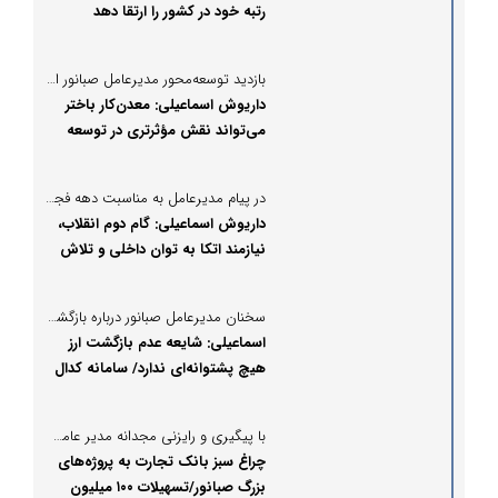
رتبه خود در کشور را ارتقا دهد
بازدید توسعه‌محور مدیرعامل صبانور از معدن‌کار باختر؛
داریوش اسماعیلی: معدن‌کار باختر
می‌تواند نقش مؤثرتری در توسعه
بخش معدن ایفا کند
در پیام مدیرعامل به مناسبت دهه فجر مطرح شد:
داریوش اسماعیلی: گام دوم انقلاب،
نیازمند اتکا به توان داخلی و تلاش
جهادی است
سخنان مدیرعامل صبانور درباره بازگشت ارز صادراتی این شرکت؛
اسماعیلی: شایعه عدم بازگشت ارز
هیچ پشتوانه‌ای ندارد/ سامانه کدال
پاسخ شایعه‌سازان را داده است/
صبانور قانون‌مدار است
با پیگیری و رایزنی مجدانه مدیر عامل صبانور صورت گرفت:
چراغ سبز بانک تجارت به پروژه‌های
بزرگ صبانور/تسهیلات ۱۰۰ میلیون