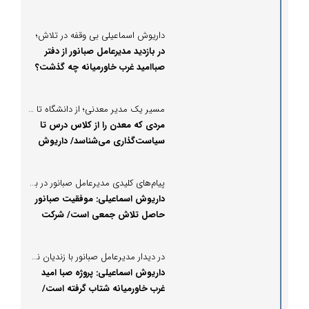
دلاری و ۲۰ میلیون یورویی صبانور در
مسیر پرداخت
داریوش اسماعیلی بی وقفه در تلاش؛
در بازدید مدیرعامل صبانور از دفتر
صباامید غرب خاورمیانه چه گذشت؟
مسیر یک مدیر معدنی؛ از دانشگاه تا مدیریت ملی؛
مردی که معدن را از کلاس درس تا
سیاست‌گذاری می‌شناسد/ داریوش
اسماعیلی کیست؟
پیام‌های کلیدی مدیرعامل صبانور در بازدید از شرکت عمران گستر؛
داریوش اسماعیلی: موفقیت صبانور
حاصل تلاش جمعی است/ شرکت
عمران گستر نقش مهمی در تحقق
اهداف توسعه‌ای صبانور دارد
در دیدار مدیرعامل صبانور با زندیان نماینده مردم بیجار در مجلس شورای اسلامی مطرح شد:
داریوش اسماعیلی: پروژه صبا امید
غرب خاورمیانه شتاب گرفته است/
این پروژه حیاتی تا پایان بهار ۱۴۰۵