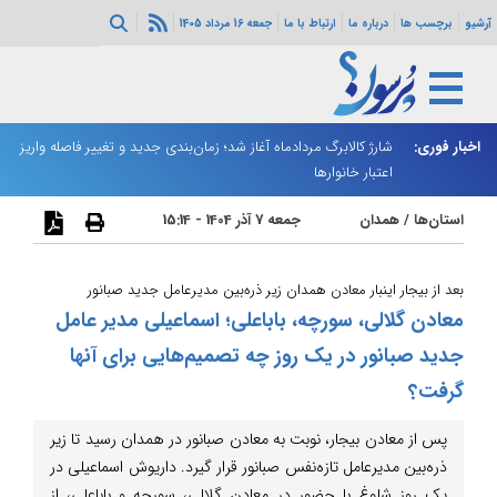
آرشیو
برچسب ها
درباره ما
ارتباط با ما
جمعه 16 مرداد 1405
ه هرمز ادامه
اخبار فوری:
شارژ کالابرگ مردادماه آغاز شد؛ زمان‌بندی جدید و تغییر فاصله واریز
ان
اعتبار خانوارها
ا
استان‌ها
/
همدان
جمعه 7 آذر 1404 - 15:14
بعد از بیجار اینبار معادن همدان زیر ذره‌بین مدیرعامل جدید صبانور
معادن گلالی، سورچه، باباعلی؛ اسماعیلی مدیر عامل
جدید صبانور در یک روز چه تصمیم‌هایی برای آنها
گرفت؟
پس از معادن بیجار، نوبت به معادن صبانور در همدان رسید تا زیر
ذره‌بین مدیرعامل تازه‌نفس صبانور قرار گیرد. داریوش اسماعیلی در
یک روز شلوغ با حضور در معادن گلالی، سورچه و باباعلی، از