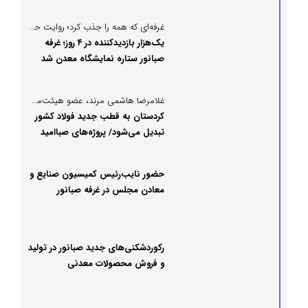
غرفه‌ای که همه را جذب کرد؛ روایت حضور متفاوت صبانور در ماینکس ۱۴۰۴
یک‌هزار بازدیدکننده در ۴ روز؛ غرفه
صبانور ستاره نمایشگاه معدن شد
غلامرضا هاشمی مرند، عضو هیئت‌مدیره و معاون توسعه معدنی و صنعتی صبانور:
کردستان به قطب جدید فولاد کشور
تبدیل می‌شود/ پروژه‌های صباامید
شتاب گرفتند/ ذخایر صبانور از ۵۰ به
۴۰۰ میلیون تن رسید
حضور نایب‌رئیس کمیسیون صنایع و
معادن مجلس در غرفه صبانور
رکوردشکنی‌های جدید صبانور در تولید
و فروش محصولات معدنی