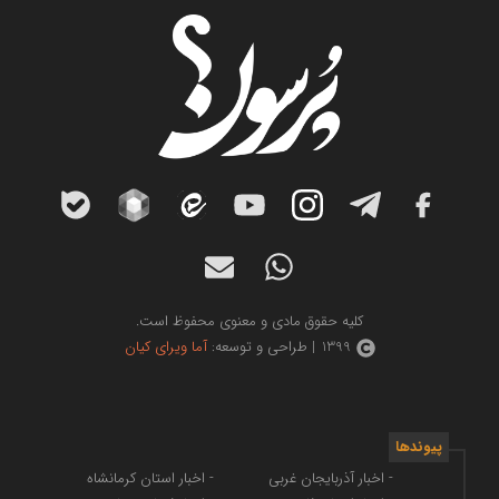
کلیه حقوق مادی و معنوی محفوظ است.
1399 | طراحی و توسعه:
آما ویرای کیان
پیوندها
- اخبار آذربایجان غربی
- اخبار استان کرمانشاه