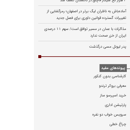
۳ هزار نخ سیگار قاچاق در تاکستان کشف شد
آماده‌باش به ناظران لیگ برتر در اصفهان؛ رمزگشایی از
تغییرات گسترده قوانین داوری برای فصل جدید
مذاکرات با عمان در مسیر توافق است/ سهم ۱۱ درصدی
ایران از خزر صحت ندارد
پدر لیونل مسی درگذشت
پیوندهای مفید
كارشناسی بدون كنكور
معرفی بروكر ترندو
خرید اسپرسو ساز
پارتیشن اداری
سرویس خواب دو نفره
چراغ خطی