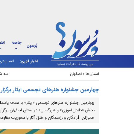
جامعه
اقت
پُرسون
اخبار فوری:
انفجارها
می‌پرسد تا معرفت بسازد
استان‌ها
/
اصفهان
سه شنبه 27 آبان 
چهارمین جشنواره هنرهای تجسمی ایثار برگزار
چهارمین جشنواره هنرهای تجسمی «ایثار» با هدف پاسداشت
بخش «دانش‌آموزی» و «بزرگسال» در استان اصفهان برگزار 
جانبازان، آزادگان و رزمندگان و خلق آثار با محوریت مقا