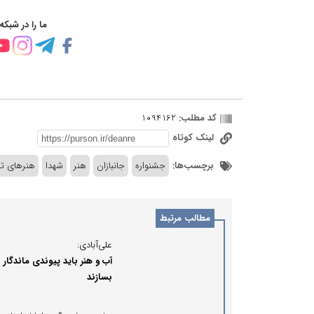
ما را در شبکه
کد مطلب:
1094162
لینک کوتاه
برچسب‌ها:
جشنواره
جانبازان
هنر
شهدا
هنرهای 
مطالب مرتبط
علی‌آبادی:
آب و هنر باید پیوندی ماندگار
بسازند