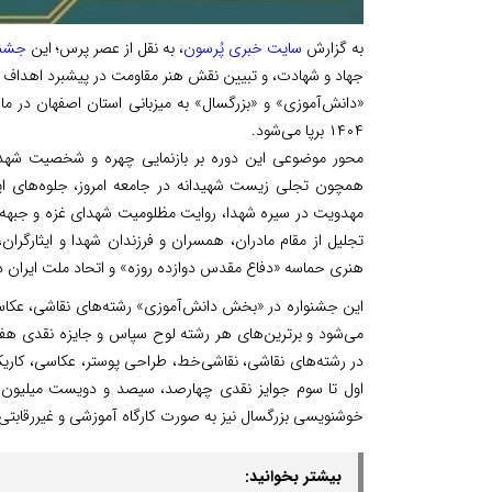
به گزارش
سایت خبری پُرسون
، به نقل از عصر پرس؛ این
جشنو
جهاد و شهادت، و تبیین نقش هنر مقاومت در پیشبرد اهداف ف
«دانش‌آموزی» و «بزرگسال» به میزبانی استان اصفهان در ماه
۱۴۰۴ برپا می‌شود.
محور موضوعی این دوره بر بازنمایی چهره و شخصیت شهدا، 
همچون تجلی زیست شهیدانه در جامعه امروز، جلوه‌های ایثا
مهدویت در سیره شهدا، روایت مظلومیت شهدای غزه و جبهه م
تجلیل از مقام مادران، همسران و فرزندان شهدا و ایثارگر
هنری حماسه «دفاع مقدس دوازده روزه» و اتحاد ملت ایران در 
این جشنواره در «بخش دانش‌آموزی» رشته‌های نقاشی، عکا
می‌شود و برترین‌های هر رشته لوح سپاس و جایزه نقدی هفتا
در رشته‌های نقاشی، نقاشی‌خط، طراحی پوستر، عکاسی، کاریک
اول تا سوم جوایز نقدی چهارصد، سیصد و دویست میلیون
خوشنویسی بزرگسال نیز به صورت کارگاه آموزشی و غیررقابتی ب
بیشتر بخوانید: