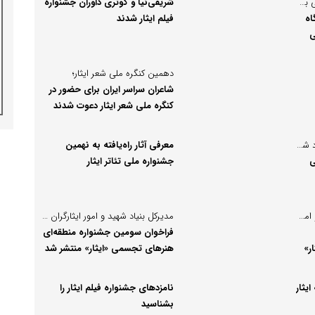
پیام وزیر فرهنگ و ارشاد اسلامی به هجدهمین جشنواره هنرهای تجسمی فجر:
شریفی‌نیا و کوثری داوران جشنواره
اه
فیلم ایثار شدند
ی
دهمین کنگره ملی شعر ایثار؛
شاعران سراسر ایران برای حضور در
کنگره ملی شعر ایثار دعوت شدند
معاونت فرهنگی و آموزشی بنیاد شهید و امور ایثارگران خبر داد:
معرفی آثار راه‌یافته به نهمین
ی
جشنواره ملی تئاتر ایثار
مدیرکل امور هنری بنیاد شهید و امور ایثارگران:
مدیرکل بنیاد شهید و امور ایثارگران قزوین در نشست خبری:
فراخوان سومین جشنواره منطقه‌ای
ر»
هنر‌های تجسمی «ایثار» منتشر شد
ایثار
نامزدهای جشنواره فیلم ایثار را
بشناسید