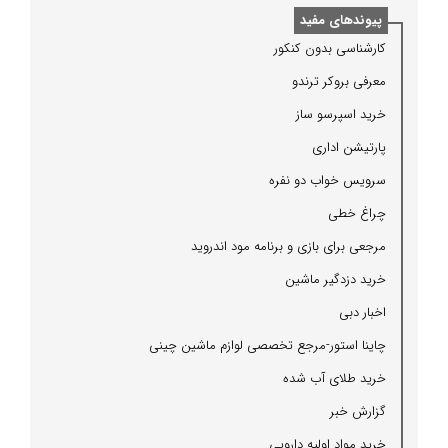
پیوندهای مفید
كارشناسی بدون كنكور
معرفی بروكر ترندو
خرید اسپرسو ساز
پارتیشن اداری
سرویس خواب دو نفره
چراغ خطی
مرجعی برای بازی و برنامه مود اندروید
خرید دزدگیر ماشین
اخبار دبی
چاینا استور-مرجع تخصصی لوازم ماشین چینی
خرید طلای آب شده
گزارش خبر
خرید مواد اولیه دارویی