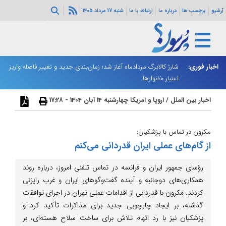
آرشیو
برچسب ها
درباره ما
ارتباط با ما
شنبه 17 مرداد 1405
ه هرمز ادامه
اخبار فوری:
شارژ کالابرگ مردادماه آغاز شد؛ زمان‌بندی جدید و تغییر فاصله واریز
ان
اعتبار خانوارها
ا
اخبار بین الملل
/
اروپا و امریکا
چهارشنبه 14 آبان 1404 - 17:28
مکرون در تماس با پزشکیان:
از گام‌های عملی ایران قدردانی می‌کنم
رؤسای جمهور ایران و فرانسه در تماس تلفنی امروز، درباره روند
همکاری‌های دوجانبه و آینده گفت‌وگوهای ایران و غرب رایزنی
کردند. مکرون با قدردانی از اقدامات عملی تهران در اجرای توافقات
گذشته، بر ایجاد چارچوبی جدید برای مذاکرات تأکید کرد و
پزشکیان نیز با رد اتهام تلاش برای ساخت سلاح هسته‌ای، بر