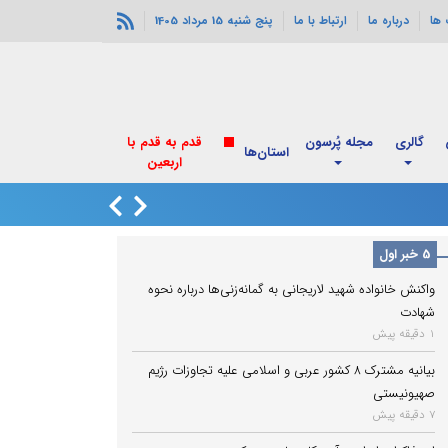
ها
درباره ما
ارتباط با ما
پنج شنبه 15 مرداد 1405
گالری
مجله پُرسون
قدم به قدم با
استان‌ها
اربعین
انفجارهای خورموج
5 خبر اول
واکنش خانواده شهید لاریجانی به گمانه‌زنی‌ها درباره نحوه
شهادت
1 دقیقه پیش
بیانیه مشترک ۸ کشور عربی و اسلامی علیه تجاوزات رژیم
صهیونیستی
7 دقیقه پیش