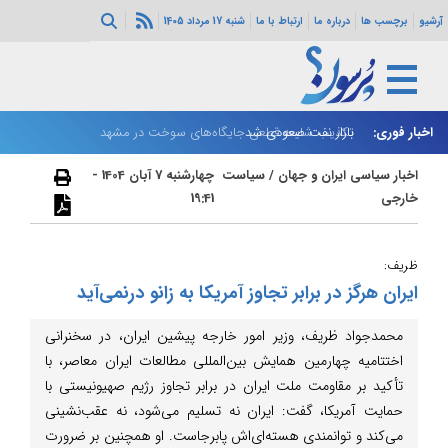
آرشیو
برچسب ها
درباره ما
ارتباط با ما
شنبه 17 مرداد 1405
اخبار فوری:
بازار نفت صعودی شد
تکذیب شایعه قطعی جایگاه‌های سوخت در مشهد
زا
اخبار سیاسی ایران و جهان
/
سیاست
چهارشنبه 7 آبان 1404 -
خارجی
19:41
ظریف:
ایران هرگز در برابر تجاوز آمریکا به زانو درنمی‌آید
محمدجواد ظریف، وزیر امور خارجه پیشین ایران، در سخنرانی
اختتامیه چهارمین همایش بین‌المللی مطالعات ایران معاصر، با
تأکید بر مقاومت ملت ایران در برابر تجاوز رژیم صهیونیستی با
حمایت آمریکا، گفت: ایران نه تسلیم می‌شود، نه عقب‌نشینی
می‌کند و توانمندی هسته‌ای‌اش پابرجاست. او همچنین بر ضرورت