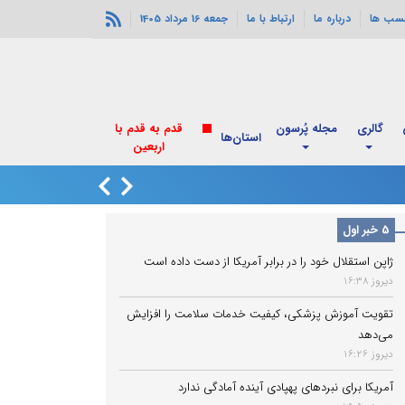
سب ها
درباره ما
ارتباط با ما
جمعه 16 مرداد 1405
گالری
مجله پُرسون
قدم به قدم با
استان‌ها
اربعین
انفجارهای خورموج
5 خبر اول
ژاپن استقلال خود را در برابر آمریکا از دست داده است
دیروز 16:38
تقویت آموزش پزشکی، کیفیت خدمات سلامت را افزایش
می‌دهد
دیروز 16:26
آمریکا برای نبردهای پهپادی آینده آمادگی ندارد