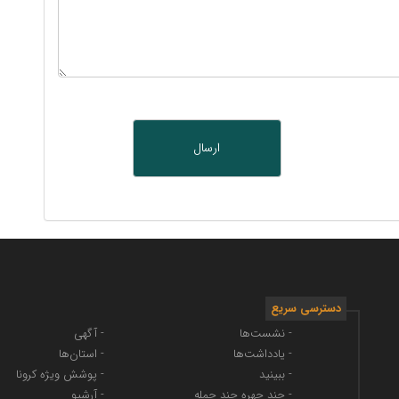
دسترسی سریع
- نشست‌ها
- آگهی
- یادداشت‌ها
- استان‌ها
- ببینید
- پوشش ویژه کرونا
- چند چهره چند جمله
- آرشیو