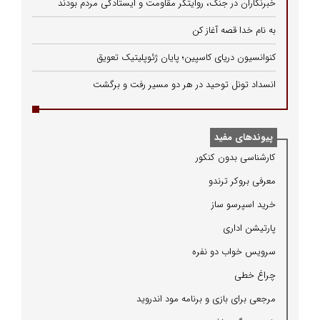
خبرنگاران در جنگ، روایتگر مقاومت و ایستادگی مردم بودند
به نام خدا قصه آغاز کن
کنوانسیون دریای کاسپین؛ پایان ژئوپلیتیک تعویق
انسداد تونل توحید در هر دو مسیر رفت و برگشت
پیوندهای مفید
كارشناسی بدون كنكور
معرفی بروكر ترندو
خرید اسپرسو ساز
پارتیشن اداری
سرویس خواب دو نفره
چراغ خطی
مرجعی برای بازی و برنامه مود اندروید