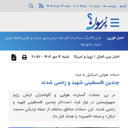
آرشیو
برچسب ها
درباره ما
ارتباط با ما
شنبه 17 مرداد 1405
ه هرمز ادامه
اخبار فوری:
شارژ کالابرگ مردادماه آغاز شد؛ زمان‌بندی جدید و تغییر فاصله واریز
ان
اعتبار خانوارها
ا
اخبار بین الملل
/
اروپا و امریکا
شنبه 12 مهر 1404 - 20:56
حملات هوایی اسرائیل به غزه؛
چندین فلسطینی شهید و زخمی شدند
در پی حملات گسترده هوایی و گلوله‌باران ارتش رژیم
صهیونیستی در نوار غزه، دست‌کم چندین فلسطینی شهید و
زخمی شدند. این حملات مناطق مختلف از جمله نزدیکی مسجد
«بلال» و محله «الصبره» را هدف قرار داد.