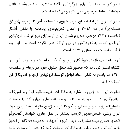
«سازوکار ماشه» را برای بازگردانی قطعنامه‌های منقضی‌شده فعال
کرده‌اند، تماما غیرقانونی، بی‌اعتبار و بی‌فایده است.
سفارت ایران در ادامه بیان کرد: خروج یک‌جانبه آمریکا از برجام(توافق
هسته‌ای) در مه ۲۰۱۸ و اعمال تحریم‌های یکجانبه با نقض آشکار
قطعنامه ۲۲۳۱ موجب محروم شدن ایران از مزایای برجام شد. تروئیکای
اروپا نیز اساسا به تعهداتش در این توافق عمل نکرده است و از این رو،
فاقد صلاحیت فعالسازی ۲۲۳۱ است.
این بیانیه می‌‎افزاید: تروئیکای اروپا و آمریکا مدام تدابیر جبرانی ایران را
اشتباه تعبیر کرده‌اند که مجبور شد طبق حقوق خود در برجام و قطعنامه
۲۲۳۱ در پاسخ به نقض مفاد توافق توسط تروئیکای اروپا و آمریکا از آن
استفاده کند.
سفارت ایران در ژاپن با اشاره به مذاکرات غیرمستقیم ایران و آمریکا با
میانجیگری عمان درباره مسئله برنامه هسته‌ای ایران که با حملات
متجاوزانه رژیم صهیونیستی و آمریکا در ماه ژوئن متوقف شد، بیان کرد:
ایران وقتی رئیس‌جمهور ترامپ پیشتر در سال جاری خواستار گفت‌وگو
شد، با حسن نیت مشارکت کرد. اگرچه آمریکا با حمایت فعالانه از تجاوز
رژیم اسرائیل علیه ایران به مذاکرات خیانت کرد که بعدا با حملات خود