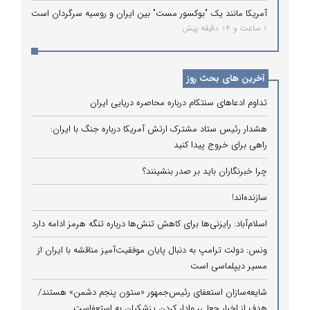
آمریکا مانند یک "بوکسور مست" بین ایران و روسیه سرگردان است
1 ساعت و 14 دقیقه پیش
آخرین های بحث روز
تداوم ادعاهای سنتکام درباره محاصره دریایی ایران
هشدار رئیس ستاد مشترک ارتش آمریکا درباره جنگ با ایران:
راهی برای خروج پیدا کنید
چرا خبرنگاران باید بر صدر بنشینند؟
سازنده‌اند!
اسلام‌آباد: رایزنی‌ها برای کاهش تنش‌ها درباره تنگه هرمز ادامه دارد
ونس: دولت ترامپ به دنبال پایان موفقیت‌آمیز مناقشه با ایران از
مسیر دیپلماسی است
شایعه‌سازان استعفای رئیس‌جمهور «ستون پنجم دشمن» هستند/
هدف از اخبار جعلی، وادار کردن پزشکیان به استعفاست