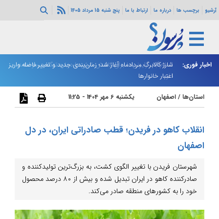
آرشیو
برچسب ها
درباره ما
ارتباط با ما
پنج شنبه 15 مرداد 1405
اخبار فوری:
اسلام‌آباد: رایزنی‌ها برای کاهش تنش‌ها درباره تنگه هرمز ادامه
شارژ کالابرگ مردادماه آغاز شد؛ زمان‌بندی جدید و تغییر فاصله واریز
ان
دارد
اعتبار خانوارها
ا
استان‌ها
/
اصفهان
یکشنبه 6 مهر 1404 - 11:25
انقلاب کاهو در فریدن؛ قطب صادراتی ایران، در دل
اصفهان
شهرستان فریدن با تغییر الگوی کشت، به بزرگ‌ترین تولیدکننده و
صادرکننده کاهو در ایران تبدیل شده و بیش از ۸۰ درصد محصول
خود را به کشورهای منطقه صادر می‌کند.