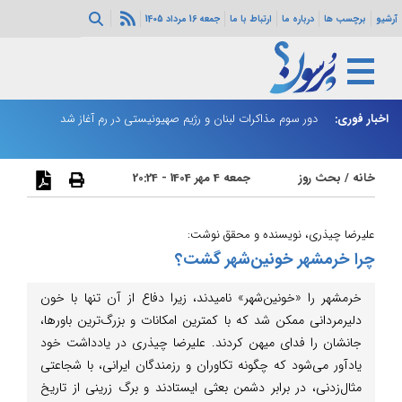
آرشیو
برچسب ها
درباره ما
ارتباط با ما
جمعه 16 مرداد 1405
ثی‌سازی مهمات
اخبار فوری:
دور سوم مذاکرات لبنان و رژیم صهیونیستی در رم آغاز شد
ر
خانه
/
بحث روز
جمعه 4 مهر 1404 - 20:24
علیرضا چیذری، نویسنده و محقق نوشت:
چرا خرمشهر خونین‌شهر گشت؟
خرمشهر را «خونین‌شهر» نامیدند، زیرا دفاع از آن تنها با خون
دلیرمردانی ممکن شد که با کمترین امکانات و بزرگ‌ترین باورها،
جانشان را فدای میهن کردند. علیرضا چیذری در یادداشت خود
یادآور می‌شود که چگونه تکاوران و رزمندگان ایرانی، با شجاعتی
مثال‌زدنی، در برابر دشمن بعثی ایستادند و برگ زرینی از تاریخ