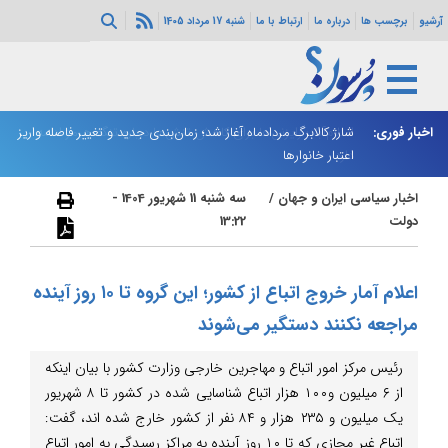
آرشیو
برچسب ها
درباره ما
ارتباط با ما
شنبه 17 مرداد 1405
ه هرمز ادامه
اخبار فوری:
شارژ کالابرگ مردادماه آغاز شد؛ زمان‌بندی جدید و تغییر فاصله واریز
ان
اعتبار خانوارها
ا
اخبار سیاسی ایران و جهان
/
سه شنبه 11 شهریور 1404 -
دولت
13:22
اعلام آمار خروج اتباع از کشور؛ این گروه تا ۱۰ روز آینده
مراجعه نکنند دستگیر می‌شوند
رئیس مرکز امور اتباع و مهاجرین خارجی وزارت کشور با بیان اینکه
از ۶ میلیون و۱۰۰ هزار اتباع شناسایی شده در کشور تا ۸ شهریور
یک میلیون و ۲۳۵ هزار و ۸۴ نفر از کشور خارج شده اند، گفت:
اتباع غیر مجازی که تا ۱۰ روز آینده به مراکز رسیدگی به امور اتباع