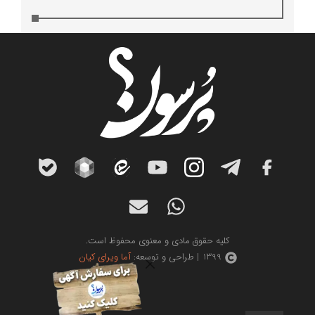
کلیه حقوق مادی و معنوی محفوظ است.
1399 | طراحی و توسعه:
آما ویرای کیان