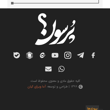
کلیه حقوق مادی و معنوی محفوظ است.
1399 | طراحی و توسعه:
آما ویرای کیان
پیوندها