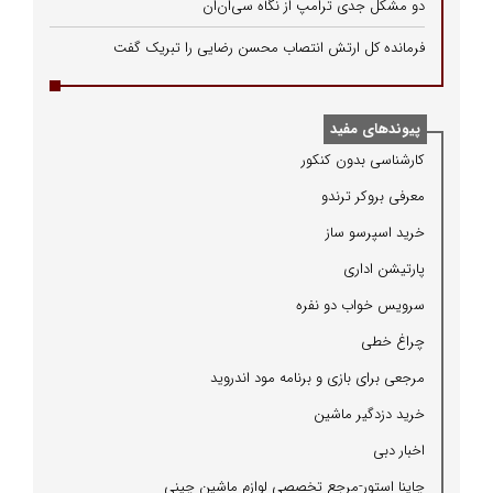
دو مشکل جدی ترامپ از نگاه سی‌ان‌ان
فرمانده کل ارتش انتصاب محسن رضایی را تبریک گفت
پیوندهای مفید
كارشناسی بدون كنكور
معرفی بروكر ترندو
خرید اسپرسو ساز
پارتیشن اداری
سرویس خواب دو نفره
چراغ خطی
مرجعی برای بازی و برنامه مود اندروید
خرید دزدگیر ماشین
اخبار دبی
چاینا استور-مرجع تخصصی لوازم ماشین چینی