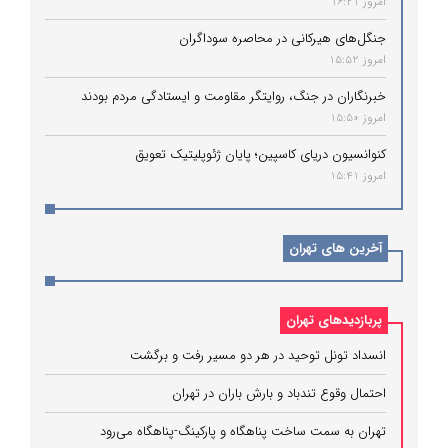
امروز 16:21
جنگل‌های هیرکانی در محاصره سوداگران
امروز 15:52
خبرنگاران در جنگ، روایتگر مقاومت و ایستادگی مردم بودند
امروز 15:50
کنوانسیون دریای کاسپین؛ پایان ژئوپلیتیک تعویق
امروز 15:41
آخرین های تهران
پربازدیدهای تهران
انسداد تونل توحید در هر دو مسیر رفت و برگشت
احتمال وقوع تندباد و بارش باران در تهران
تهران به سمت ساخت پناهگاه و پارکینگ‌-پناهگاه می‌رود