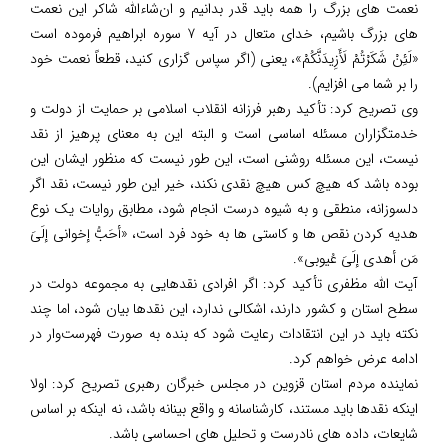
نعمت های بزرگ را همه باید قدر بدانیم و ان‌شاءالله شاکر این نعمت
های بزرگ باشیم، خدای متعال در آیه 7 سوره ابراهیم فرموده است
«لَئِنْ شَکَرْتُمْ لَأَزِیدَنَّکُمْ»، یعنی (اگر سپاس گزاری کنید، قطعاً نعمت خود
را بر شما می افزایم).
وی تصریح کرد: تأکید رهبر فرزانه انقلاب اسلامی بر حمایت از دولت و
خدمتگزاران مسئله اساسی است و البته این به معنای پرهیز از نقد
نیست، این مسئله روشنی است، این طور نیست که منظور ایشان این
بوده باشد که هیچ کس هیچ نقدی نکند، خیر این طور نیست، نقد اگر
دلسوزانه، منطقی و به شیوه درست انجام شود، مطابق روایات یک نوع
هدیه کردن نقص ها و کاستی ها به خود فرد است، «أحَبُّ إخوانی إلَیَ
مَن أهدى إلَیَ عُیوبی».
آیت الله مظفری تأکید کرد: اگر افرادی نقدهایی به مجموعه دولت در
سطح استان و کشور دارند، اشکالی ندارد، این نقدها بیان شود، اما چند
نکته باید در این انتقادات رعایت شود که بنده به صورت فهرست‌وار در
ادامه عرض خواهم کرد.
نماینده مردم استان قزوین در مجلس خبرگان رهبری تصریح کرد: اولا
اینکه نقدها باید مستند، کارشناسانه و واقع بینانه باشد، نه اینکه بر اساس
شایعات، داده های نادرست و تحلیل های احساسی باشد.