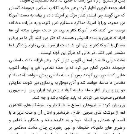
پس از دیگری از راه می رسد، تا جایی که کاملا تسلیم‌شان شوید.
امام جمعه قزوین اظهار کرد: رهبر حکیم انقلاب اسلامی فرمودند کسانی
که می گویند چرا اینقدر شعار مرگ بر آمریکا داده و بهانه به دست آمریکا
می دهید، چرا با آمریکا مذاکره مستقیم نمی کنید، و به عبارات مختلف
توصیه می کنند که با آمریکا کنار بیایید، در حالت خوش بینانه آن ها
افراد ظاهربین و ساده اندیشی هستند که فکر می کنند اگر ما در برخی
مسائل با آمریکا کنار بیاییم، آن ها دست از سر ما برمی دارند و دیگر با ما
دشمنی نمی کنند، در حالی که هرگز این گونه نیست.
نماینده ولی فقیه در استان قزوین عنوان کرد: رهبر فرزانه انقلاب اسلامی
فرمودند دشمن گمان می کرد که با حمله نظامی اخیر و ایجاد آشوب
هایی که تصور می کردند پس از حمله نظامی پیش خواهد آمد، نظام
مقدس ما ساقط خواهد شد و آنان موفق به براندازی می شوند، لذا یکی
دو روز پس از آغاز حمله جلسه گرفتند و درباره ایران پس از جمهوری
اسلامی صحبت می کردند که باید چگونه باشد و چه کنند.
وی بیان کرد: اما نیروهای مسلح ما با اقتدار و با موشک های نقطه‌زن
اعم از موشک های سجیل، فتاح، خرمشهر و امثال آن و ملت عزیز ما با
انسجام، همدلی و اتحاد خود و به عقیده بنده و همگان با تدابیر و
راهبری های داعیانه، حکیمانه و الهی رهبرمان چنان مشت محکمی بر