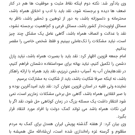
وی یادآور شد: نکته دوم اینکه نقاط مثبت و موفقیت ها هم در کنار
ضعف ها دیده و برجسته شود، نقد باید با ادب و اخلاق همراه باشد،
محترمانه و دلسوزانه باشد، به دور از توهین و تحقیر باشد، ناظر به
مسائل اولویت‌دار کشور باشد، مسائل فرعی و کم‌اهمیت برجسته نشود،
نقد با عدالت و انصاف همراه باشد، گاهی عامل یک مشکل چند چیز
است، نباید مشکلات را تک‌عاملی ببینیم و فقط شخص خاصی را مقصر
بدانیم.
امام جمعه قزوین اظهار کرد: نقد باید با بصیرت همراه باشد، نباید پازل
دشمن را تکمیل کنیم، نباید بهانه برای سوءاستفاده دشمنان فراهم کنیم،
در نقدهایمان آب به آسیاب دشمن نریزیم، نقد باید همراه با ارائه راهکار
باشد، نه اینکه صرفا شکایت باشد، باید از شکایت به مشارکت برسیم.
نماینده ولی فقیه در استان قزوین عنوان کرد: نقد باید امیدآفرین بوده و
با صبر انقلابی همراه باشد، گاهی حل برخی مشکلات زمان‌بر است، نمی
شود انتظار داشت یک مسئله بزرگ در زمان کوتاهی حل شود، نقد اگر با
این نکات همراه باشد می تواند کمک دولت یا افراد مورد انتقاد قرار
بگیرد.
وی بیان کرد: از هفته گذشته پویش ایران همدل برای کمک به مردم
مظلوم و گرسنه غزه راه‌اندازی شده است، ان‌شاءالله مثل همیشه با