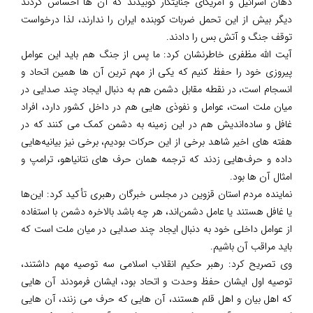
دهان اسرائیل و آمریکای جنایتکار کوبیدند که آن ها احساس کردند
دیگر بیش از این تحمل ضربات کوبنده ایران را ندارند، لذا درخواست
توقف جنگ و آتش بس را دادند.
آیت الله مظفری خاطرنشان کرد: ما پس از جنگ هم باید این عوامل
پیروزی خود را حفظ کنیم که یکی از مهم ترین آن ها همین اتحاد و
انسجام است، در نقطه مقابل دشمن هم به دنبال ایجاد چند صدایی در
میان ملت است، عوامل و نفوذی هایی هم در داخل کشور دارد، افراد
غافل و ساده‌اندیش هم در این زمینه به دشمن کمک می کنند که در
هفته های اخیر شاهد برخی از این حرکات بودیم، برخی نیز بیانیه‌هایی
داده و حرف‌هایی زدند که ترجمه همان حرف های نتانیاهو، ترامپ و
امثال آن ها بود.
نماینده مردم استان قزوین در مجلس خبرگان رهبری تأکید کرد: این‌ها
یا غافل هستند یا عامل دشمن‌اند، هر چه باشد بالاخره دشمن با استفاده
از عوامل داخلی خود به دنبال ایجاد چند صدایی در میان ملت است که
باید مراقب آن باشیم.
وی تصریح کرد: رهبر حکیم انقلاب اسلامی سه توصیه مهم داشتند،
توصیه اول ایشان حفظ وحدت و اتحاد بود، ایشان فرمودند آن هایی
که اهل بیان و اهل قلم هستند، آن هایی که حرف می زنند، آن هایی