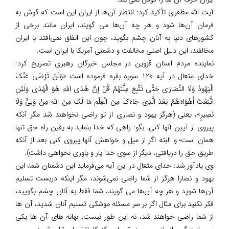
آیت الله مظفری تأکید کرد: انتظار آن‌ها از ایران این است که گوش به
فرمان آن‌ها شود و هر چه آن‌ها می گویند، ایران مانند برخی از
کشورهای دنیا به آنان چشم بگوید، چون این اتفاق نمی‌افتد با ایران
مخالفند، این دلیل اصلی مخالفت و دشمنی آمریکا با ایران است.
نماینده مردم استان قزوین در مجلس خبرگان رهبری تصریح کرد:
خدای متعال در آیه 120 سوره بقره فرموده است «وَلَنْ تَرْضَى عَنْکَ
الْیَهُودُ وَلَا النَّصَارَى حَتَّى تَتَّبِعَ مِلَّتَهُمْ قُلْ إِنَّ هُدَى اللَّهِ هُوَ الْهُدَى وَلَئِنِ
اتَّبَعْتَ أَهْوَاءَهُمْ بَعْدَ الَّذِی جَاءَکَ مِنَ الْعِلْمِ مَا لَکَ مِنَ اللَّهِ مِنْ وَلِیٍّ وَلَا
نَصِیرٍ»، یعنی (هرگز یهود و نصاری از تو راضی نخواهند شد مگر آنکه
پیروی از آیین آنها کنی. بگو: راهی که خدا بنماید به یقین راه حق تنها
همان است؛ و البته اگر از میل و خواهش آنها پیروی کنی بعد از آنکه
طریق حق را دریافتی، دیگر از سوی خدا یار و یاوری نخواهی داشت).
وی یادآور شد: خدای متعال در این آیه می‌فرماید این دشمنان شما، این
یهود و نصارا هرگز از شما راضی نمی‌شوند، مگر اینکه دربست تسلیم
آن‌ها شوید و هر چه آن‌ها می گویند، شما فقط به آنان چشم بگویید،
فکر نکنید برای مثال اگر بر سر مسئله موشکی تسلیم آنان شدید، آن ها
از شما راضی خواهند شد، نه این طور نیست، بهانه های آن ها یکی