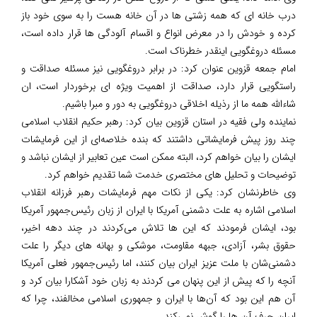
درب خانه ای که همه زشتی ها در آن خانه هست را به سوی خود باز
کرده و خودش را در معرض انواع و اقسام آلودگی ها قرار داده است،
مسئله دروغگویی اینقدر خطرناک است.
امام جمعه قزوین عنوان کرد: در برابر دروغگویی نیز مسئله صداقت و
راستگویی قرار دارد، صداقت از اهمیت ویژه ای برخوردار است، ان
شاءالله همه ما از رذیله اخلاقی دروغگویی به دور و مبرا باشیم.
نماینده ولی فقیه در استان قزوین بیان کرد: رهبر حکیم انقلاب اسلامی
چند روز پیش فرمایشاتی داشتند که بنده خلاصه‌ای از این فرمایشات
ایشان را بیان خواهم کرد، البته ممکن است عین تعابیر از ایشان نباشد و
توضیحات و تحلیل های مختصری خدمت شما تقدیم خواهم کرد.
وی خاطرنشان کرد: یکی از نکات مهم فرمایشات رهبر فرزانه انقلاب
اسلامی اشاره به علت دشمنی آمریکا با ایران از زبان رئیس‌جمهور آمریکا
بود، ایشان فرمودند که این ها تلاش می‌کردند در چند دهه اخیر،
حقوق بشر، آزادی، جبهه مقاومت، موشکی و بهانه های دیگر را علت
دشمنی‌شان با ملت عزیز ایران بیان کنند، اما رئیس‌جمهور فعلی آمریکا
آنچه را که پیش از این پنهان می کردند به زبان خود آشکارا بیان کرد و
آن هم این بود که آن‌ها با ایران و جمهوری اسلامی مخالفند، چرا که
ایران حرف آن ها را گوش نمی‌کند.