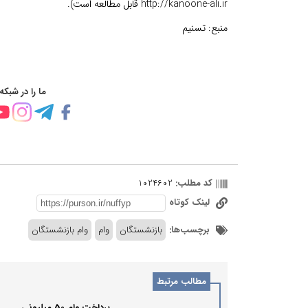
http://kanoone-ali.ir قابل مطالعه است).
منبع:
تسنیم
ما را در شبکه
کد مطلب:
1024602
لینک کوتاه
برچسب‌ها:
بازنشستگان
وام
وام بازنشستگان
مطالب مرتبط
پرداخت وام 50 میلیونی