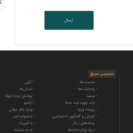
دسترسی سریع
- نشست‌ها
- آگهی
- یادداشت‌ها
- استان‌ها
- ببینید
- پوشش ویژه کرونا
- چند چهره چند جمله
- آرشیو
- پرونده ویژه
- ویژه جام جهانی
- گزارش و گفتگوی اختصاصی
- جشنواره فجر
- رسانه‌های دیگر
- با المپیک
- حرف وزارت‌خانه‌ها
- نه به تصادف