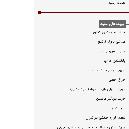
همت رسید
پیوندهای مفید
كارشناسی بدون كنكور
معرفی بروكر ترندو
خرید اسپرسو ساز
پارتیشن اداری
سرویس خواب دو نفره
چراغ خطی
مرجعی برای بازی و برنامه مود اندروید
خرید دزدگیر ماشین
اخبار دبی
تعمیر لوازم خانگی در تهران
چاینا استور-مرجع تخصصی لوازم ماشین چینی