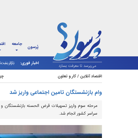
جامعه
اقت
پُرسون
اخبار فوری:
بازار نف
تکذیب شا
می‌پرسد تا معرفت بسازد
اقتصاد آنلاین
/
کار و تعاون
چهارشنب
وام بازنشستگان تامین اجتماعی واریز شد
سراسر کشور انجام شد.