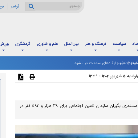
آرشیو
بر
صاد
سیاست
فرهنگ و هنر
بین‌الملل
علم و فناوری
گردشگری
ورزش
ت صعودی شد
یعه قطعی جایگاه‌های سوخت در مشهد
ه 5 شهریور 1404 - 13:49
مرحله سوم واریز تسهیلات قرض الحسنه بازنشستگان و مستمری بگیران سازمان تامین اجتماعی برای ۳۹ هزار و ۵۹۳ نفر در