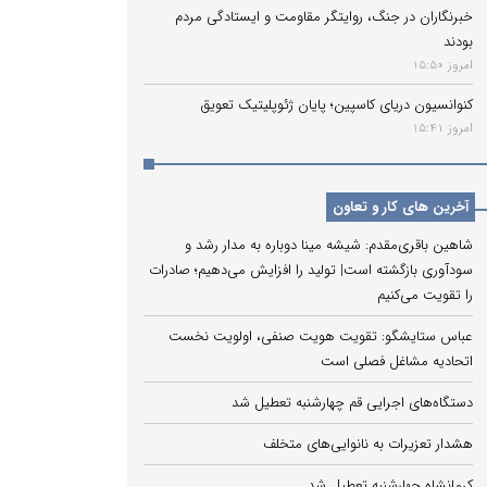
خبرنگاران در جنگ، روایتگر مقاومت و ایستادگی مردم
بودند
امروز 15:50
کنوانسیون دریای کاسپین؛ پایان ژئوپلیتیک تعویق
امروز 15:41
آخرین های کار و تعاون
شاهین باقری‌مقدم: شیشه مینا دوباره به مدار رشد و
سودآوری بازگشته است| تولید را افزایش می‌دهیم؛ صادرات
را تقویت می‌کنیم
عباس ستایشگو: تقویت هویت صنفی، اولویت نخست
اتحادیه مشاغل فصلی است
دستگاه‌های اجرایی قم چهارشنبه تعطیل شد
هشدار تعزیرات به نانوایی‌های متخلف
کرمانشاه چهارشنبه تعطیل شد