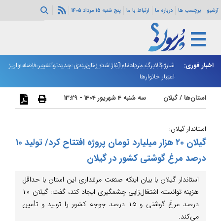
آرشیو
برچسب ها
درباره ما
ارتباط با ما
پنج شنبه 15 مرداد 1405
اخبار فوری:
اسلام‌آباد: رایزنی‌ها برای کاهش تنش‌ها درباره تنگه هرمز ادامه
شارژ کالابرگ مردادماه آغاز شد؛ زمان‌بندی جدید و تغییر فاصله واریز
ان
دارد
اعتبار خانوارها
ا
استان‌ها
/
گیلان
سه شنبه 4 شهریور 1404 - 13:29
استاندار گیلان:
گیلان ۲۰ هزار میلیارد تومان پروژه افتتاح کرد/ تولید ۱۰
درصد مرغ گوشتی کشور در گیلان
استاندار گیلان با بیان اینکه صنعت مرغداری این استان با حداقل
هزینه توانسته اشتغال‌زایی چشمگیری ایجاد کند، گفت: گیلان ۱۰
درصد مرغ گوشتی و ۱۵ درصد جوجه کشور را تولید و تأمین
می‌کند.