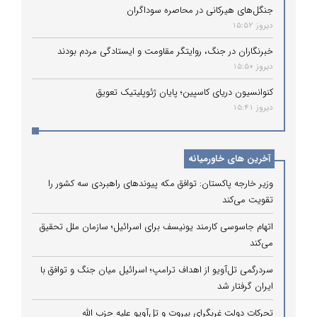
جنگل‌های هیرکانی در محاصره سوداگران
دیروز 15:52
خبرنگاران در جنگ، روایتگر مقاومت و ایستادگی مردم بودند
دیروز 15:50
کنوانسیون دریای کاسپین؛ پایان ژئوپلیتیک تعویق
دیروز 15:41
آخرین های خاورمیانه
وزیر خارجه پاکستان: توافق مکه پیوندهای راهبردی سه کشور را
تقویت می‌کند
اتهام جاسوسی کارمند یونیسف برای اسرائیل؛ سازمان ملل تحقیق
می‌کند
سردرگمی تل‌آویو از اهداف ترامپ؛ اسرائیل میان جنگ و توافق با
ایران گرفتار شد
تحرکات دولت غربگرای بیروت و تل‌آویو علیه حزب الله