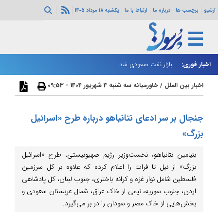
آرشیو
برچسب ها
درباره ما
ارتباط با ما
یکشنبه 18 مرداد 1405
اخبار فوری:
بازار نفت صعودی شد
زا
اخبار بین الملل
/
خاورمیانه
سه شنبه 4 شهریور 1404 - 09:53
جنجال بر سر ادعای نتانیاهو درباره طرح «اسرائیل
بزرگ»
بنیامین نتانیاهو، نخست‌وزیر رژیم صهیونیستی، طرح «اسرائیل
بزرگ» از نیل تا فرات را اعلام کرده که علاوه بر کل سرزمین
فلسطین شامل نوار غزه و کرانه باختری، جنوب لبنان، کل پادشاهی
اردن، جنوب سوریه، نیمی از خاک عراق، شمال عربستان سعودی و
بخش‌هایی از خاک مصر و سودان را در بر می‌گیرد.