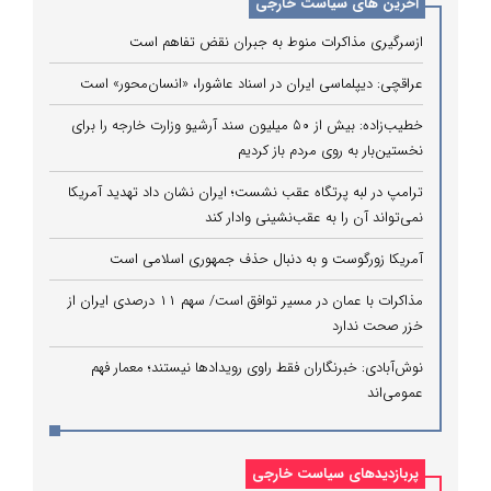
آخرین های سیاست خارجی
ازسرگیری مذاکرات منوط به جبران نقض تفاهم است
عراقچی: دیپلماسی ایران در اسناد عاشورا، «انسان‌محور» است
خطیب‌زاده: بیش از ۵۰ میلیون سند آرشیو وزارت خارجه را برای
نخستین‌بار به روی مردم باز کردیم
ترامپ در لبه پرتگاه عقب نشست؛ ایران نشان داد تهدید آمریکا
نمی‌تواند آن را به عقب‌نشینی وادار کند
آمریکا زورگوست و به دنبال حذف جمهوری اسلامی است
مذاکرات با عمان در مسیر توافق است/ سهم ۱۱ درصدی ایران از
خزر صحت ندارد
نوش‌آبادی: خبرنگاران فقط راوی رویدادها نیستند؛ معمار فهم
عمومی‌اند
پربازدیدهای سیاست خارجی