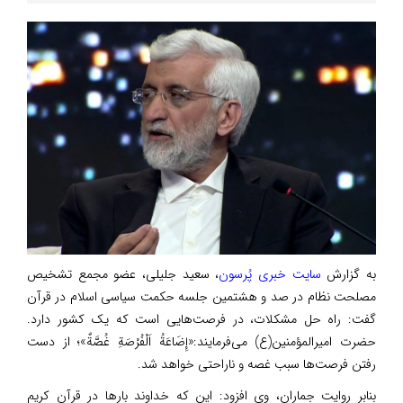
به گزارش
سایت خبری پُرسون
، سعید جلیلی، عضو مجمع تشخیص
مصلحت نظام در صد و هشتمین جلسه حکمت سیاسی اسلام در قرآن
گفت: راه حل مشکلات، در فرصت‌هایی است که یک کشور دارد.
حضرت امیرالمؤمنین(ع) می‌فرمایند:«إِضَاعَةُ اَلْفُرْصَةِ غُصَّةٌ»؛ از دست
رفتن فرصت‌ها سبب غصه و ناراحتی خواهد شد.
ب️نابر روایت جماران، وی افزود: این که خداوند بارها در قرآن کریم