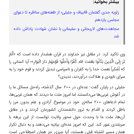
بیشتر بخوانید:
زاویه جدی گفتمان قالیباف و جلیلی؛ از طعنه‌های مناظره تا دعوای
مجلس یازدهم
مجاهدت‌های لاریجانی و سلیمانی با نشان شهادت پاداش داده
شد
️وی تاکید کرد: در مقابل نیز خداوند در قران هشدار داده است که «أَلَمْ
تَرَ إِلَی الَّذِینَ بَدَّلُوا نِعْمَتَ اللَّهِ کُفْرًا وَأَحَلُّوا قَوْمَهُمْ دَارَ الْبَوَارِ»؛ آیا کسانی را
که [شکر] نعمت خدا را به کفران و ناسپاسی تبدیل کردند و قوم خود را به
سرای نابودی و هلاکت درآوردند، ندیدی؟
جلیلی در پایان گفت: عده‌ای در ۲۰۰ سال گذشته، راه‌حل مسائل ما را
در آغوش غربی‌ها می‌دانستند اما امروز ملت ما دیدند که همان غربی‌ها،
تمام ادعاهای ۲۰۰ ساله‌ی خود در موضوع آزادی و علم بدون مرز را
باطل کردند و اقدام به ترور دانشمندان کشورمان کردند و در مقابل
آن‌ها، ملت ما با وحدت حول محور ولایت توانست از این برهه با
سربلندی عبور کند. این که امروز عده‌ای بیانیه می‌دهند و به دنبال تکرار
همان مسیر اشتباه قبلی هستند، آیا چیزی جز همان اصطلاحی است