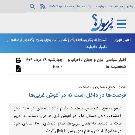
آرشیو
برچسب ها
درباره ما
ارتباط با ما
جمعه 16 مرداد 1405
اخبار فوری:
اسلام‌آباد: رایزنی‌ها برای کاهش تنش‌ها درباره تنگه هرمز ادامه
شارژ کالابرگ مردادماه آغاز شد؛ زمان‌بندی جدید و تغییر فاصله واریز
ان
دارد
اعتبار خانوارها
ا
اخبار سیاسی ایران و جهان
/
احزاب و
چهارشنبه 29 مرداد 1404
شخصیت ها
- 10:10
عضو مجمع تشخیص مصلحت:
فرصت‌ها در داخل است نه در آغوش غربی‌ها
عضو مجمع تشخیص مصلحت نظام گفت: عده‌ای در ۲۰۰ سال
گذشته، راه‌حل مسائل ما را در آغوش غربی‌ها می‌دانستند اما امروز
ملت ما دیدند که همان غربی‌ها، تمام ادعاهای ۲۰۰ ساله‌ی خود
در موضوع آزادی و علم بدون مرز را باطل کردند.