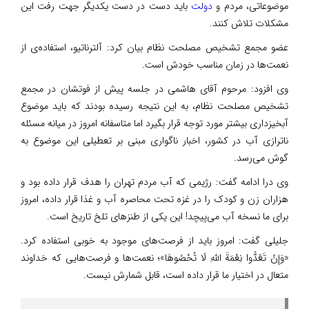
موضوعاتی، مردم و
دولت
باید دست در دست یکدیگر جهت رفت این
مشکلات تلاش کنند.
عضو مجمع تشخیص مصلحت نظام بیان کرد: آلترناتیو، استفاده‌ی از
نعمت‌ها در زمان مناسب خودش است.
وی افزود: مرحوم آقای هاشمی در جلسه پیش از فوتشان در مجمع
تشخیص مصلحت نظام، به این نتیجه رسیده بودند که باید موضوع
آبخیزداری بیشتر مورد توجه قرار بگیرد اما متاسفانه امروز در میانه مسئله
ناترازی آب در کشور، اخبار ناگواری مبنی بر تعطیلی این موضوع به
گوش می‌رسد.
️وی درا ادامه گفت: رژیمی که آب مردم تهران را هدف قرار داده بود و
هزاران زن و کودک را در غزه تحت محاصره آب و غذا قرار داده، امروز
برای ما نسخه آب می‌پیچد! این یکی از طنزهای تلخ تاریخ است.
جلیلی گفت: امروز باید از فرصت‌های موجود به خوبی استفاده کرد.
«وَإِنْ تَعُدُّوا نِعْمَةَ اللَّهِ لَا تُحْصُوهَا»؛ نعمت‌ها و فرصت‌هایی که خداوند
متعال در اختیار ما قرار داده است، قابل شمارش نیست.