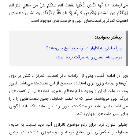
می‌فرماید: «یَا أَیُّهَا النَّاسُ اذْکُرُوا نِعْمَتَ اللَّهِ عَلَیْکُمْ هَلْ مِنْ خَالِقٍ غَیْرُ اللَّهِ
یَرْزُقُکُمْ مِنَ السَّمَاءِ وَالْأَرْضِ لَا إِلَٰهَ إِلَّا هُوَ فَأَنَّیٰ تُؤْفَکُونَ»، نشان دهنده‌ی
اهمیت تمرکز بر نعمت‌های الهی و فرصت‌های موجود است.
بیشتر بخوانید:
چرا جلیلی به اظهارات ترامپ پاسخ نمی‌دهد؟
ترامپ نام انسان را به سرقت برده است
️وی در ادامه گفت: یکی از الزامات ذکر نعمات، تمرکز داشتن بر روی
آن‌ها و برنامه ریزی برای استفاده صحیح از این نعمت‌ها می‌باشد. امروز
وحدت ملت ایران و وجود مقام معظم رهبری، نمونه‌هایی از نعمت‌های
بزرگ الهی می‌باشند. ملتی که به لطف خداوند، چنین نعمت‌هایی را دارا
می‌باشد، نه‌تنها نباید در مشکلات بدون راه حل بماند بلکه باید الگویی
برای سایر ملت‌های جهان باشد.
️جلیلی عنوان کرد: برای رفع موضوع ناترازی آب، باید نسبت به منابع،
مصارف و حکمرانی این منابع توجه و برنامه‌ریزی داشت. در چنین