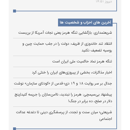
دیروز 14:51
آخرین های احزاب و شخصیت ها
شریعتمداری: بازگشایی تنگه هرمز یعنی نجات آمریکا از بن‌بست
انتقاد تند خاندوزی از ظریف: دولت را در جلب حمایت چین و
روسیه تضعیف نکنید
تنگه هرمز نماد حاکمیت ملی ایران است
اخبار مذاکرات، بخشی از پیروزی‌های ایران را خنثی کرد
جدال بر سر روایت ۱۸ و ۱۹ دی؛ قدس از «کودتای سازمان» نوشت
پیشنهاد بی‌سیمچی: هرمز را نبندید، ناامن‌سازان را جریمه کنید|پنج
دلار در صلح، ده برابر در جنگ!
شریعتی؛ میان سنت و تجدد، از پرسشگری دینی تا دغدغه عدالت
اجتماعی