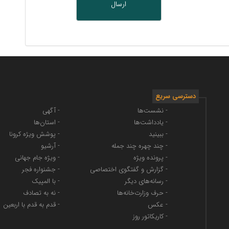
دسترسی سریع
- نشست‌ها
- آگهی
- یادداشت‌ها
- استان‌ها
- ببینید
- پوشش ویژه کرونا
- چند چهره چند جمله
- آرشیو
- پرونده ویژه
- ویژه جام جهانی
- گزارش و گفتگوی اختصاصی
- جشنواره فجر
- رسانه‌های دیگر
- با المپیک
- حرف وزارت‌خانه‌ها
- نه به تصادف
- عکس
- قدم به قدم با اربعین
- کاریکاتور روز