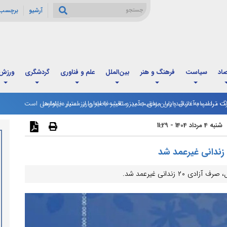
آرشیو
برچسب 
صاد
سیاست
فرهنگ و هنر
بین‌الملل
علم و فناوری
گردشگری
ورزش
رگ مردادماه آغاز شد؛ زمان‌بندی جدید و تغییر فاصله واریز اعتبار خانوارها
 ترامپ به دنبال پایان موفقیت‌آمیز مناقشه با ایران از مسیر دیپلماسی است
شنبه 4 مرداد 1404 - 11:29