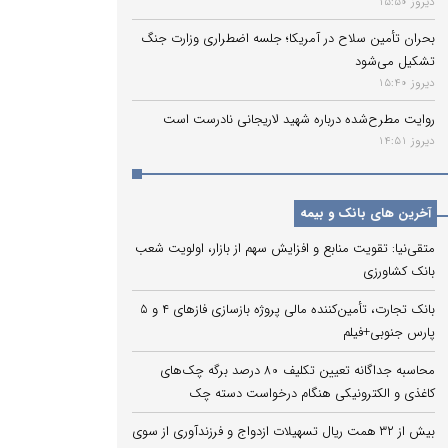
دیروز 15:50
بحران تأمین سلاح در آمریکا؛ جلسه اضطراری وزارت جنگ
تشکیل می‌شود
دیروز 15:40
روایت مطرح‌شده درباره شهید لاریجانی نادرست است
دیروز 14:51
آخرین های بانک و بیمه
متقی‌نیا: تقویت منابع و افزایش سهم از بازار، اولویت شعب
بانک کشاورزی
بانک تجارت، تأمین‌کننده مالی پروژه بازسازی فازهای ۴ و ۵
پارس جنوبی+فیلم
محاسبه جداگانه تعیین تکلیف 80 درصد برگه چک‌های
کاغذی و الکترونیکی هنگام درخواست دسته چک
بیش از ۳۲ همت ریال تسهیلات ازدواج و فرزندآوری از سوی