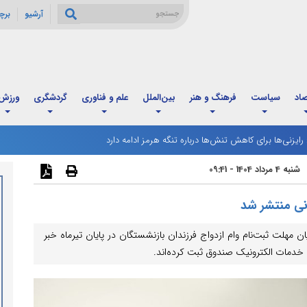
آرشیو
برچ
صاد
سیاست
فرهنگ و هنر
بین‌الملل
علم و فناوری
گردشگری
ورزش
: رایزنی‌ها برای کاهش تنش‌ها درباره تنگه هرمز ادامه دارد
رگ مردادماه آغاز شد؛ زمان‌بندی جدید و تغییر فاصله واریز اعتبار خانوارها
شنبه 4 مرداد 1404 - 09:41
هلت ثبت‌نام وام ازدواج فرزندان بازنشستگان در پایان تیرماه خبر