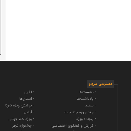
دسترسی سریع
- نشست‌ها
- آگهی
- یادداشت‌ها
- استان‌ها
- ببینید
- پوشش ویژه کرونا
- چند چهره چند جمله
- آرشیو
- پرونده ویژه
- ویژه جام جهانی
- گزارش و گفتگوی اختصاصی
- جشنواره فجر