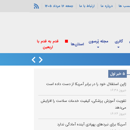
سب ها
درباره ما
ارتباط با ما
جمعه 16 مرداد 1405
گالری
مجله پُرسون
قدم به قدم با
استان‌ها
اربعین
انفجارهای خورموج
5 خبر اول
ژاپن استقلال خود را در برابر آمریکا از دست داده است
دیروز 16:38
تقویت آموزش پزشکی، کیفیت خدمات سلامت را افزایش
می‌دهد
دیروز 16:26
آمریکا برای نبردهای پهپادی آینده آمادگی ندارد