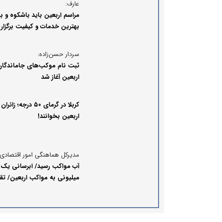
عارف:
مراسم اربعین باید باشکوه و با
بهترین خدمات و کیفیت برگزار
سردار حسن‌زاده:
ثبت نام موکب‌های جاماندگان
اربعین آغاز شد
کربلا در گرمای ۵۰ درجه؛ زائران
اربعین بخوانند!
آب مواکب رسید/ ابرسانی یک
میلیونی به مواکب اربعین/ تق
وظایف شهرستانی کلید خورد