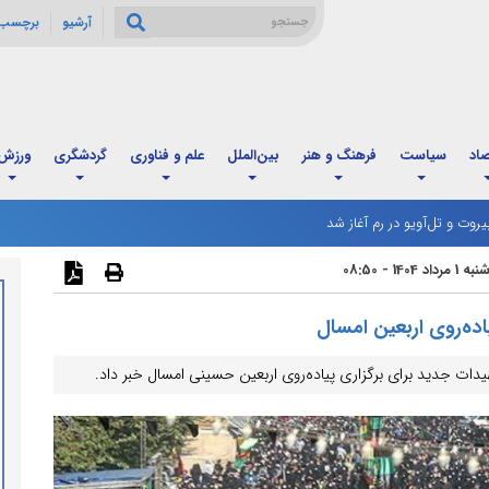
آرشیو
برچسب 
صاد
سیاست
فرهنگ و هنر
بین‌الملل
علم و فناوری
گردشگری
ورزش
یروت و تل‌آویو در رم آغاز شد
اد 1404 - 08:50
اده‌روی اربعین امسال
یدات جدید برای برگزاری پیاده‌روی اربعین حسینی امسال خبر داد.