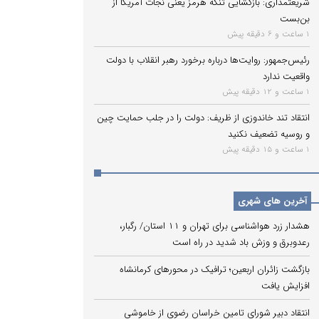
شریعتمداری: بازگشایی تنگه هرمز یعنی نجات آمریکا از
بن‌بست
1 ساعت و 6 دقیقه پیش
رئیس‌جمهور: روایت‌ها درباره برخورد رهبر انقلاب با دولت
واقعیت ندارد
1 ساعت و 12 دقیقه پیش
انتقاد تند خاندوزی از ظریف: دولت را در جلب حمایت چین
و روسیه تضعیف نکنید
1 ساعت و 15 دقیقه پیش
آخرین های شهری
هشدار زرد هواشناسی برای تهران و ۱۱ استان/ رگبار،
رعدوبرق و وزش باد شدید در راه است
بازگشت زائران اربعین؛ ترافیک در محورهای کرمانشاه
افزایش یافت
انتقاد دبیر شورای تامین خراسان رضوی از خاموشی