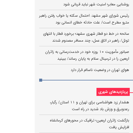
روشنایی معابر؛ امنیت شهر نباید قربانی شود
رئیس شورای شهر مشهد: احتمال سکته یا خواب رفتن راهبر
مترو مطرح است/ علت حادثه خطای انسانی بود
سانحه در خط دو قطار شهری مشهد؛ برخورد قطار با انتهای
تونل/ راهبر در اتاق عمل، چند مسافر مصدوم شدند
صبانور مأموریت ۱۰ روزه خود در خدمت‌رسانی به زائران
اربعین را در ترمینال سلام به پایان رساند/ ببینید
هوای تهران در وضعیت ناسالم قرار دارد
پربازدیدهای شهری
هشدار زرد هواشناسی برای تهران و ۱۱ استان/ رگبار،
رعدوبرق و وزش باد شدید در راه است
بازگشت زائران اربعین؛ ترافیک در محورهای کرمانشاه
افزایش یافت