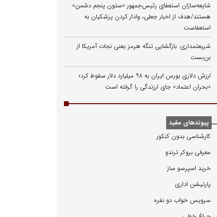
شایعه‌سازان استعفای رئیس‌جمهور «ستون پنجم دشمن»
هستند/هدف از اخبار جعلی، وادار کردن پزشکیان به
استعفاست
شریعتمداری: بازگشایی تنگه هرمز یعنی نجات آمریکا از
بن‌بست
ارزش دلاری بورس ایران به ۹۸ میلیارد دلار سقوط کرد؛
«بحران اعتماد» جای ارزندگی را گرفته است
پیوندهای مفید
كارشناسی بدون كنكور
معرفی بروكر ترندو
خرید اسپرسو ساز
پارتیشن اداری
سرویس خواب دو نفره
چراغ خطی