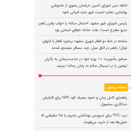
انتقاد دبیر شورای تامین خراسان رضوی از خاموشی
روشنایی معابر؛ امنیت شهر نباید قربانی شود
رئیس شورای شهر مشهد: احتمال سکته یا خواب رفتن راهبر
مترو مطرح است/ علت حادثه خطای انسانی بود
سانحه در خط دو قطار شهری مشهد؛ برخورد قطار با انتهای
تونل/ راهبر در اتاق عمل، چند مسافر مصدوم شدند
صبانور مأموریت ۱۰ روزه خود در خدمت‌رسانی به زائران
اربعین را در ترمینال سلام به پایان رساند/ ببینید
مجله پرسون
راهنمای کامل زمان و نحوه مصرف کود NPK برای افزایش
حداکثری محصول
درب PVC برای سرویس بهداشتی بخریم یا نه؟ حقیقتی که
خیلی‌ها بعد از خرید می‌فهمند