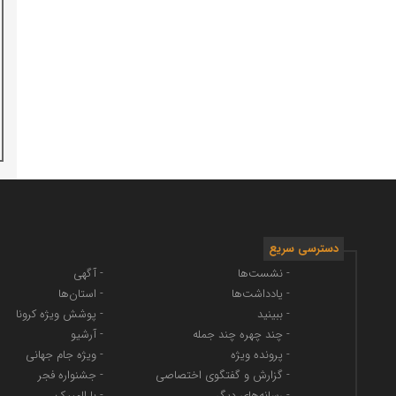
دسترسی سریع
- نشست‌ها
- آگهی
- یادداشت‌ها
- استان‌ها
- ببینید
- پوشش ویژه کرونا
- چند چهره چند جمله
- آرشیو
- پرونده ویژه
- ویژه جام جهانی
- گزارش و گفتگوی اختصاصی
- جشنواره فجر
- رسانه‌های دیگر
- با المپیک