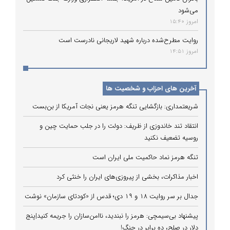
می‌شود
امروز 15:40
روایت مطرح‌شده درباره شهید لاریجانی نادرست است
امروز 14:51
آخرین های احزاب و شخصیت ها
شریعتمداری: بازگشایی تنگه هرمز یعنی نجات آمریکا از بن‌بست
انتقاد تند خاندوزی از ظریف: دولت را در جلب حمایت چین و
روسیه تضعیف نکنید
تنگه هرمز نماد حاکمیت ملی ایران است
اخبار مذاکرات، بخشی از پیروزی‌های ایران را خنثی کرد
جدال بر سر روایت ۱۸ و ۱۹ دی؛ قدس از «کودتای سازمان» نوشت
پیشنهاد بی‌سیمچی: هرمز را نبندید، ناامن‌سازان را جریمه کنید|پنج
دلار در صلح، ده برابر در جنگ!