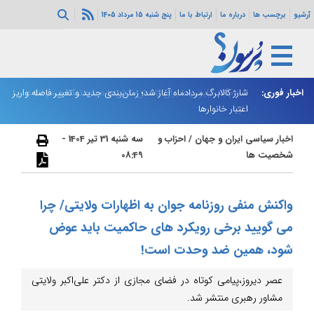
آرشیو
برچسب ها
درباره ما
ارتباط با ما
پنج شنبه 15 مرداد 1405
اخبار فوری:
اسلام‌آباد: رایزنی‌ها برای کاهش تنش‌ها درباره تنگه هرمز ادامه
شارژ کالابرگ مردادماه آغاز شد؛ زمان‌بندی جدید و تغییر فاصله واریز
ان
دارد
اعتبار خانوارها
ا
اخبار سیاسی ایران و جهان
/
احزاب و
سه شنبه 31 تیر 1404 -
شخصیت ها
08:49
واکنش منفی روزنامه جوان به اظهارات ولایتی/ چرا
می گویید برخی رویکرد های حاکمیت باید عوض
شود، همین ضد وحدت است!
عصر دیروز،پیامی کوتاه در فضای مجازی از دکتر علی‌اکبر ولایتی
مشاور رهبری منتشر شد.