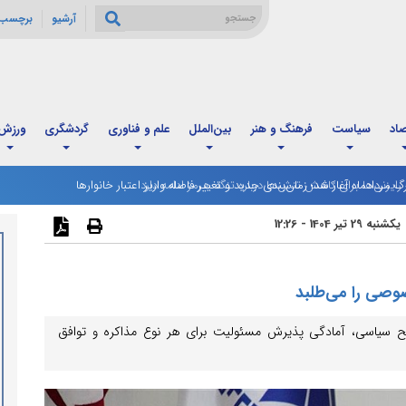
آرشیو
برچسب 
صاد
سیاست
فرهنگ و هنر
بین‌الملل
علم و فناوری
گردشگری
ورزش
رگ مردادماه آغاز شد؛ زمان‌بندی جدید و تغییر فاصله واریز اعتبار خانوارها
یکشنبه 29 تیر 1404 - 12:26
صی را می‌طلبد
سیاسی، آمادگی پذیرش مسئولیت برای هر نوع مذاکره و توافق