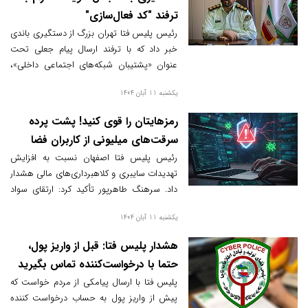
ترفند "کد فعال‌سازی"
رئیس پلیس فتا تهران بزرگ از دستگیری باندی
خبر داد که با ترفند ارسال پیام جعلی تحت
عنوان «پشتیبان شبکه‌های اجتماعی داخلی»،
کدهای فعال‌سازی تلگرام کاربران را سرقت و با
یکشنبه 11 آبان 1404
جعل هویت از مخاطبین آنان کلاهبرداری
می‌کردند.
رمزهایتان را قوی کنید! پشت پرده
سرقت‌های میلیونی از کاربران فضا
مجازی
رئیس پلیس فتا اصفهان نسبت به افزایش
تهدیدات سایبری و کلاهبرداری‌های مالی هشدار
داد. سرهنگ طاهرپور تأکید کرد: ارتقای سواد
دیجیتال و هوشیاری در برابر پیام‌های مشکوک،
یکشنبه 11 آبان 1404
بهترین راهکار پیشگیری است.
هشدار پلیس فتا: قبل از واریز پول،
حتما با درخواست‌کننده تماس بگیرید
پلیس فتا با ارسال پیامکی از مردم خواست که
پیش از واریز پول به حساب درخواست کننده