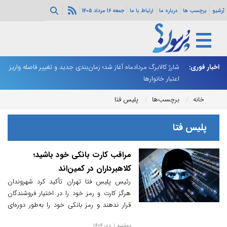
آرشیو
برچسب ها
درباره ما
ارتباط با ما
جمعه 16 مرداد 1405
ه هرمز ادامه
اخبار فوری:
شارژ کالابرگ مردادماه آغاز شد؛ زمان‌بندی جدید و تغییر فاصله واریز
ان
اعتبار خانوارها
ا
خانه
برچسب‌ها
پلیس فتا
پلیس فتا
مراقب کارت بانکی خود باشید؛
کلاهبرداران در کمین‌اند
رئیس پلیس فتا تهران تأکید کرد شهروندان
هرگز کارت و رمز خود را در اختیار فروشندگان
قرار ندهند و رمز بانکی خود را به‌طور دوره‌ای
تغییر دهند.
دوشنبه 1 دی 1404