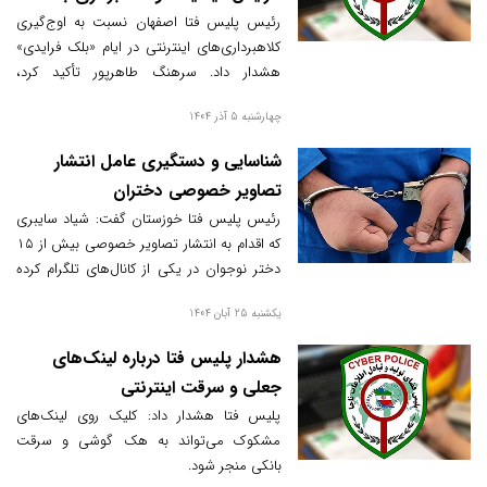
تخفیف‌های غیرواقعی
رئیس پلیس فتا اصفهان نسبت به اوج‌گیری
کلاهبرداری‌های اینترنتی در ایام «بلک فرایدی»
هشدار داد. سرهنگ طاهرپور تأکید کرد،
مجرمان سایبری با استفاده از صفحات جعلی و
چهارشنبه 5 آذر 1404
تخفیف‌های غیرواقعی، در کمین سرقت اطلاعات
بانکی شهروندان هستند.
شناسایی و دستگیری عامل انتشار
تصاویر خصوصی دختران
رئیس پلیس فتا خوزستان گفت: شیاد سایبری
که اقدام به انتشار تصاویر خصوصی بیش از ۱۵
دختر نوجوان در یکی از کانال‌های تلگرام کرده
بود، شناسایی و دستگیر شد.
یکشنبه 25 آبان 1404
هشدار پلیس فتا درباره لینک‌های
جعلی و سرقت اینترنتی
پلیس فتا هشدار داد: کلیک روی لینک‌های
مشکوک می‌تواند به هک گوشی و سرقت
بانکی منجر شود.