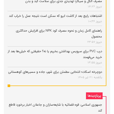
مصرف الکل و سیگار؛ تهدیدی جدی برای سلامت کبد و بدن
دیروز 14:26
اشتباهات رایج بعد از کاشت ابرو که ممکن است نتیجه عمل را خراب کند
دیروز 10:36
راهنمای کامل زمان و نحوه مصرف کود NPK برای افزایش حداکثری
محصول
دیروز 23:57
درب PVC برای سرویس بهداشتی بخریم یا نه؟ حقیقتی که خیلی‌ها بعد از
خرید می‌فهمند
دیروز 13:55
دوچرخه اسکات؛ انتخابی مطمئن برای شهر، جاده و مسیرهای کوهستانی
یکشنبه 21 تیر 1405
پربازدیدها
جمهوری اسلامی: قوه قضائیه با شایعه‌سازان و جاعلان اخبار برخورد قاطع
کند