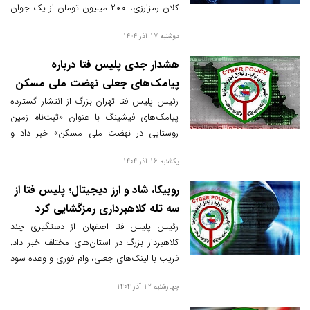
کلان رمزارزی، ۲۰۰ میلیون تومان از یک جوان
کلاهبرداری کرده بودند. مبلغ دزدیده‌شده
دوشنبه 17 آذر 1404
خوشبختانه به شاکی بازگردانده شد.
هشدار جدی پلیس فتا درباره
پیامک‌های جعلی نهضت ملی مسکن
رئیس پلیس فتا تهران بزرگ از انتشار گسترده
پیامک‌های فیشینگ با عنوان «ثبت‌نام زمین
روستایی در نهضت ملی مسکن» خبر داد و
تأکید کرد این لینک‌ها کاربران را به صفحات
یکشنبه 16 آذر 1404
جعلی و بدافزارها هدایت می‌کنند که می‌تواند
منجر به سرقت اطلاعات بانکی و هویتی شود.
روبیکا، شاد و ارز دیجیتال؛ پلیس فتا از
سه تله کلاهبرداری رمزگشایی کرد
رئیس پلیس فتا اصفهان از دستگیری چند
کلاهبردار بزرگ در استان‌های مختلف خبر داد.
فریب با لینک‌های جعلی، وام فوری و وعده سود
ارز دیجیتال از شگردهای جدید است.
چهارشنبه 12 آذر 1404